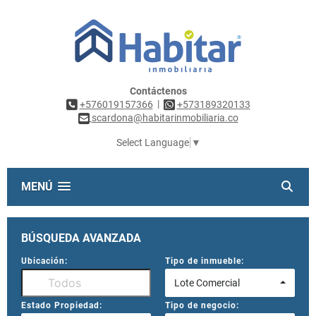
Contáctenos
|
+576019157366
+573189320133
scardona@habitarinmobiliaria.co
Select Language
▼
MENÚ
BÚSQUEDA AVANZADA
Ubicación:
Tipo de inmueble:
Lote Comercial
Estado Propiedad:
Tipo de negocio: