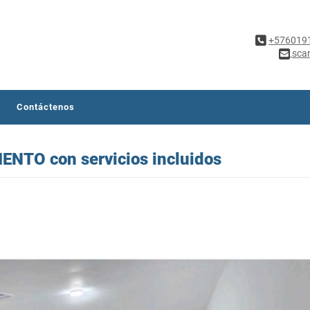
+576019
sca
Contáctenos
NTO con servicios incluidos