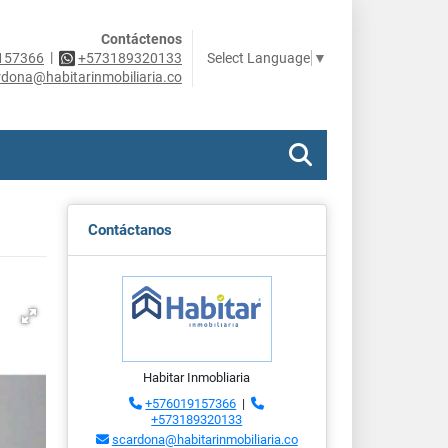
Contáctenos
|
Select Language
▼
157366
+573189320133
rdona@habitarinmobiliaria.co
Contáctanos
Habitar Inmobliaria
+576019157366
|
+573189320133
scardona@habitarinmobiliaria.co