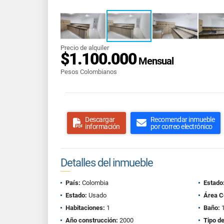
Precio de alquiler
$1.100.000
Mensual
Pesos Colombianos
Descargar
Recomendar inmueble
información
por correo electrónico
Detalles del inmueble
País:
Colombia
Estado
Estado:
Usado
Área C
Habitaciones:
1
Baño:
Año construcción:
2000
Tipo d