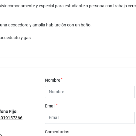
vivir cómodamente y especial para estudiante o persona con trabajo cerca 
 una acogedora y amplia habitación con un baño.
, acueducto y gas
*
Nombre
*
Email
fono Fijo:
6019157366
Comentarios
o