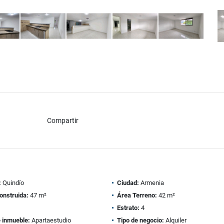
Compartir
:
Quindío
Ciudad:
Armenia
onstruida:
47 m²
Área Terreno:
42 m²
1
Estrato:
4
e inmueble:
Apartaestudio
Tipo de negocio:
Alquiler