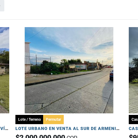
o
Lote / Terreno
Permutar
Cas
CASA CAMPESTRE EN VENTA - CIRCASIA - VÍA ARMENIA PEREIRA
LOTE URBANO EN VENTA AL SUR DE ARMENIA, ARENALES – USO INDUSTRIAL
$2.000.000.000
$9