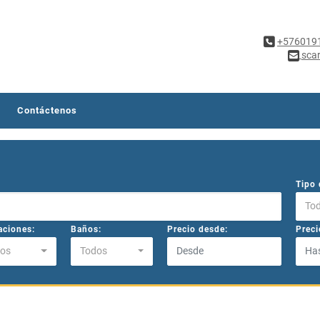
+576019
sca
Contáctenos
Tipo 
To
aciones:
Baños:
Precio desde:
Preci
os
Todos