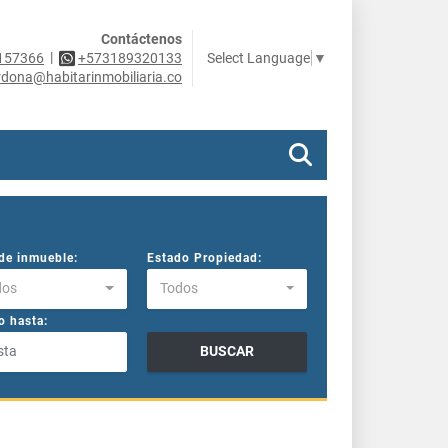
Contáctenos
|
Select Language
▼
157366
+573189320133
rdona@habitarinmobiliaria.co
de inmueble:
Estado Propiedad:
dos
Todos
o hasta:
BUSCAR