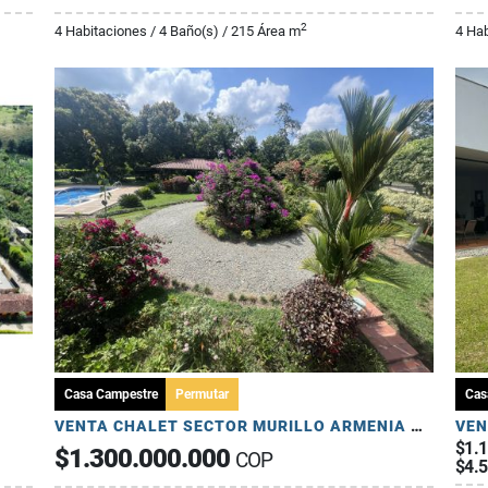
2
4 Habitaciones / 4 Baño(s) / 215 Área m
4 Hab
Casa Campestre
Permutar
Cas
VENTA CHALET SECTOR MURILLO ARMENIA QUINDIO
$1.
$1.300.000.000
COP
$4.