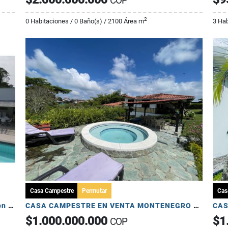
COP
2
0 Habitaciones / 0 Baño(s) / 2100 Área m
3 Hab
Casa Campestre
Permutar
Cas
En Venta Chalet Cerca Al Club Campestre con Múltiples Jardines
CASA CAMPESTRE EN VENTA MONTENEGRO QUINDÍO USO TURÍSTICO
$1.000.000.000
$1
COP