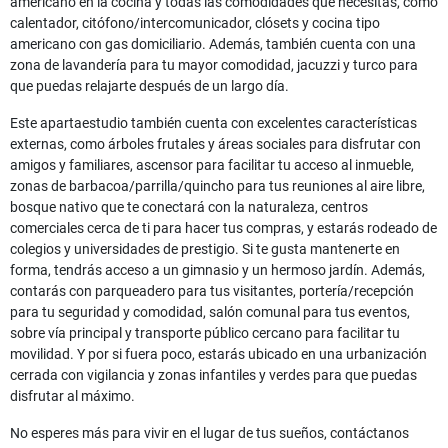
americano en la cocina y todas las comodidades que necesitas, como
calentador, citófono/intercomunicador, clósets y cocina tipo
americano con gas domiciliario. Además, también cuenta con una
zona de lavandería para tu mayor comodidad, jacuzzi y turco para
que puedas relajarte después de un largo día.
Este apartaestudio también cuenta con excelentes características
externas, como árboles frutales y áreas sociales para disfrutar con
amigos y familiares, ascensor para facilitar tu acceso al inmueble,
zonas de barbacoa/parrilla/quincho para tus reuniones al aire libre,
bosque nativo que te conectará con la naturaleza, centros
comerciales cerca de ti para hacer tus compras, y estarás rodeado de
colegios y universidades de prestigio. Si te gusta mantenerte en
forma, tendrás acceso a un gimnasio y un hermoso jardín. Además,
contarás con parqueadero para tus visitantes, portería/recepción
para tu seguridad y comodidad, salón comunal para tus eventos,
sobre vía principal y transporte público cercano para facilitar tu
movilidad. Y por si fuera poco, estarás ubicado en una urbanización
cerrada con vigilancia y zonas infantiles y verdes para que puedas
disfrutar al máximo.
No esperes más para vivir en el lugar de tus sueños, contáctanos