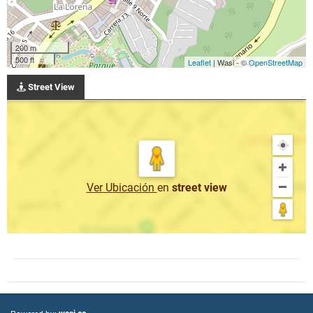
200 m
500 ft
Leaflet
| Wasi - ©
OpenStreetMap
Street View
Ver Ubicación
en
street view