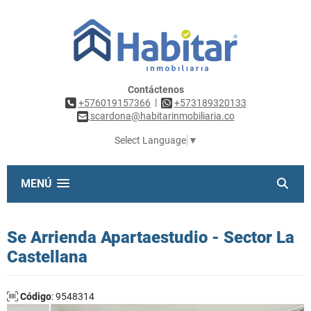
Contáctenos
|
+576019157366
+573189320133
scardona@habitarinmobiliaria.co
Select Language
▼
MENÚ
Se Arrienda Apartaestudio - Sector La
Castellana
Código
: 9548314