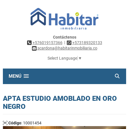
Contáctenos
|
+576019157366
+573189320133
scardona@habitarinmobiliaria.co
Select Language
▼
MENÚ
APTA ESTUDIO AMOBLADO EN ORO
NEGRO
Código
: 10001454