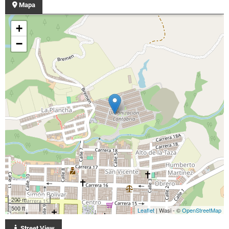
Mapa
+
−
200 m
500 ft
Leaflet
| Wasi - ©
OpenStreetMap
Street View