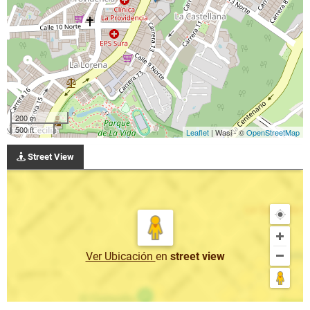
200 m
500 ft
Leaflet
| Wasi - ©
OpenStreetMap
Street View
Ver Ubicación
en
street view