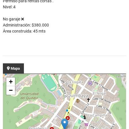
Permiso para rentas cortas .
Nivel :4
No garaje ❌
Administración: $380.000
Área construida: 45 mts
Mapa
+
−