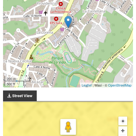
200 m
500 ft
Leaflet
| Wasi - ©
OpenStreetMap
Street View