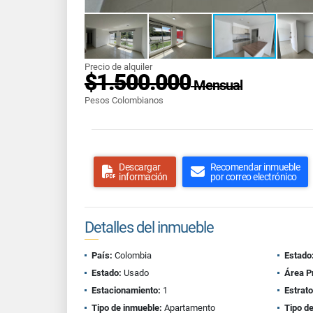
Precio de alquiler
$1.500.000
Mensual
Pesos Colombianos
Descargar
Recomendar inmueble
información
por correo electrónico
Detalles del inmueble
País:
Colombia
Estado
Estado:
Usado
Área P
Estacionamiento:
1
Estrato
Tipo de inmueble:
Apartamento
Tipo de