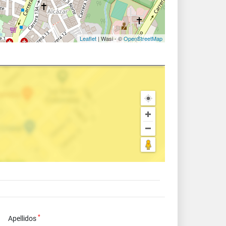
Leaflet
| Wasi - ©
OpenStreetMap
*
Apellidos