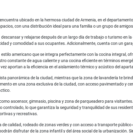
 encuentra ubicado en la hermosa ciudad de Armenia, en el departamento
acios, con una distribución ideal para una familia o un grupo de amigos
 descansar y relajarse después de un largo día de trabajo o turismo en 
ivacidad y comodidad a sus ocupantes. Adicionalmente, cuenta con un garaje
stilo americano que se integra perfectamente con la cocina integral, of
istro constante de agua caliente y una cocina eficiente en términos ener
vez aportan a la eficiencia en el aislamiento térmico y acústico del apar
ista panorámica de la ciudad, mientras que la zona de lavandería te brind
amento en una zona exclusiva de la ciudad, con acceso pavimentado y cer
ctico.
omo ascensor, gimnasio, piscina y zona de parqueadero para visitantes
eso controlado, lo que garantiza la seguridad y tranquilidad de sus resid
rtivas y recreativas.
da de calidad, rodeado de zonas verdes y con acceso a transporte público 
podrán disfrutar de la zona infantil y del área social de la urbanización.