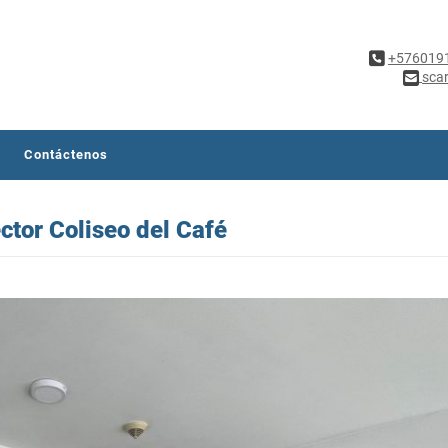
+576019
sca
Contáctenos
ctor Coliseo del Café