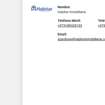
Nombre:
Habitar Inmobliaria
Teléfono Móvil:
Telé
+573189320133
+57
Email:
scardona@habitarinmobiliaria.c