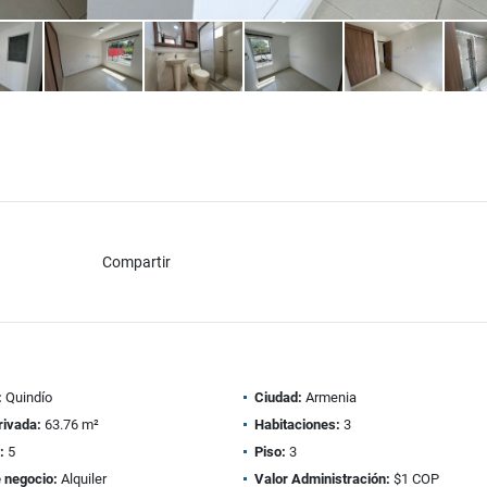
Compartir
:
Quindío
Ciudad:
Armenia
rivada:
63.76 m²
Habitaciones:
3
:
5
Piso:
3
 negocio:
Alquiler
Valor Administración:
$1 COP