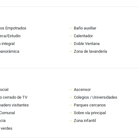
ios Empotrados
Baño auxiliar
teca/Estudio
Calentador
 integral
Doble Ventana
panorámica
Zona de lavandería
ocial
Ascensor
to cerrado de TV
Colegios / Universidades
adero visitantes
Parques cercanos
 Comunal
Sobre vía principal
ncia
Zona infantil
 verdes