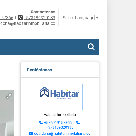
Contáctenos
|
Select Language
▼
157366
+573189320133
rdona@habitarinmobiliaria.co
Contáctanos
Habitar Inmobliaria
+576019157366
|
+573189320133
scardona@habitarinmobiliaria.co