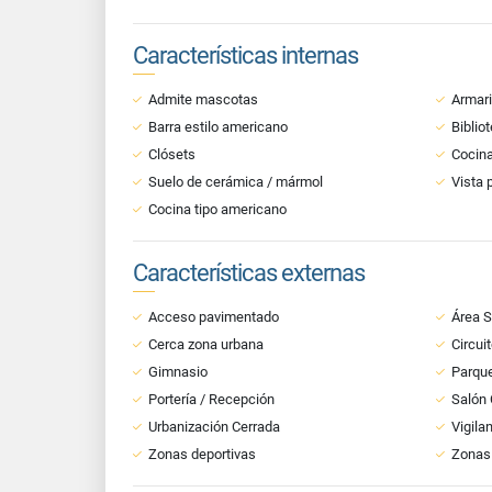
Características internas
Admite mascotas
Armar
Barra estilo americano
Biblio
Clósets
Cocina
Suelo de cerámica / mármol
Vista 
Cocina tipo americano
Características externas
Acceso pavimentado
Área S
Cerca zona urbana
Circui
Gimnasio
Parque
Portería / Recepción
Salón
Urbanización Cerrada
Vigila
Zonas deportivas
Zonas