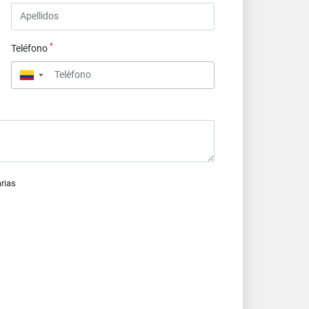
*
Teléfono
▼
arias