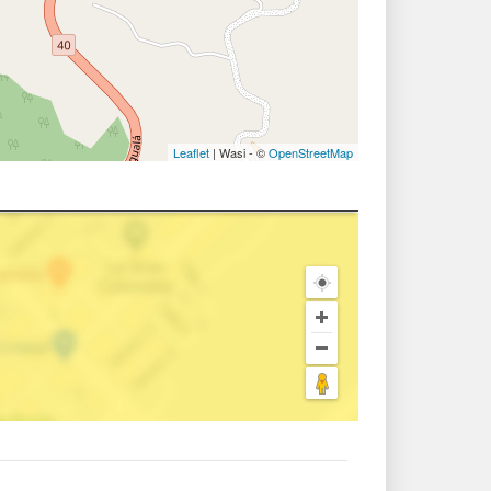
Leaflet
| Wasi - ©
OpenStreetMap