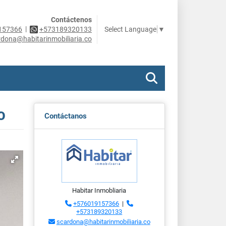
Contáctenos
|
Select Language
▼
157366
+573189320133
rdona@habitarinmobiliaria.co
O
Contáctanos
Habitar Inmobliaria
+576019157366
|
+573189320133
scardona@habitarinmobiliaria.co