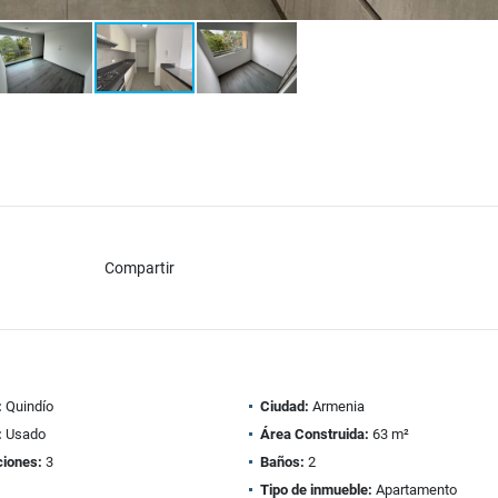
Compartir
:
Quindío
Ciudad:
Armenia
:
Usado
Área Construida:
63 m²
ciones:
3
Baños:
2
Tipo de inmueble:
Apartamento