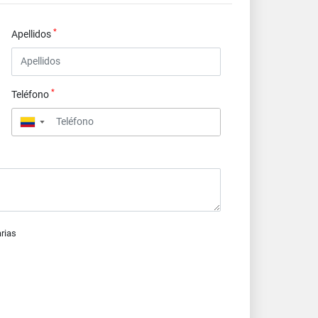
*
Apellidos
*
Teléfono
▼
arias