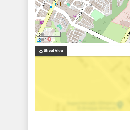
200 m
500 ft
Street View