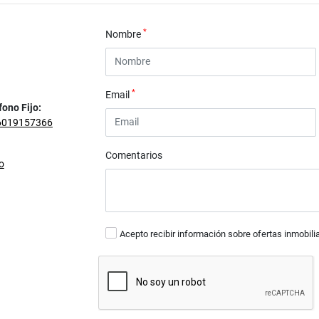
*
Nombre
*
Email
fono Fijo:
6019157366
Comentarios
o
Acepto recibir información sobre ofertas inmobili