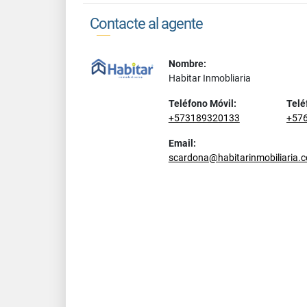
Contacte al agente
Nombre:
Habitar Inmobliaria
Teléfono Móvil:
Telé
+573189320133
+57
Email:
scardona@habitarinmobiliaria.c