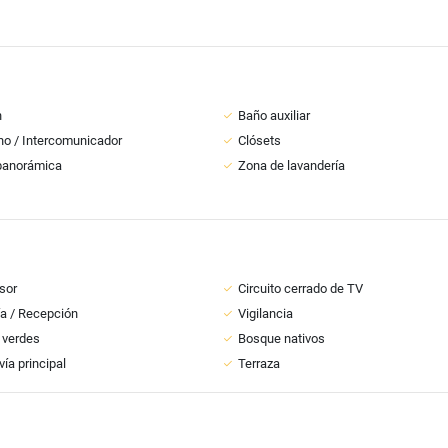
n
Baño auxiliar
no / Intercomunicador
Clósets
panorámica
Zona de lavandería
sor
Circuito cerrado de TV
ía / Recepción
Vigilancia
 verdes
Bosque nativos
vía principal
Terraza