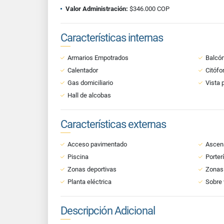
Valor Administración:
$346.000 COP
Características internas
Armarios Empotrados
Balcó
Calentador
Citófo
Gas domiciliario
Vista 
Hall de alcobas
Características externas
Acceso pavimentado
Ascen
Piscina
Porter
Zonas deportivas
Zonas
Planta eléctrica
Sobre 
Descripción Adicional