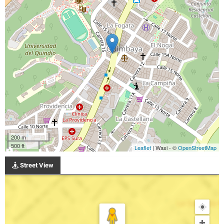
200 m
500 ft
Leaflet
| Wasi - ©
OpenStreetMap
Street View