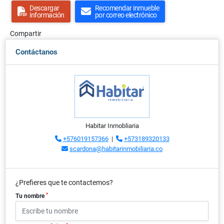
Descargar
Recomendar inmueble
información
por correo electrónico
Compartir
Contáctanos
Habitar Inmobliaria
+576019157366
|
+573189320133
scardona@habitarinmobiliaria.co
¿Prefieres que te contactemos?
*
Tu nombre