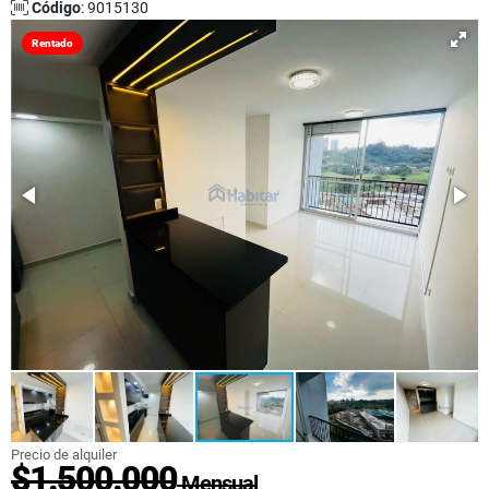
Código
: 9015130
Rentado
Precio de alquiler
$1.500.000
Mensual