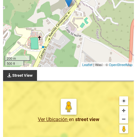
200 m
500 ft
Leaflet
| Wasi - ©
OpenStreetMap
Street View
Ver Ubicación
en
street view