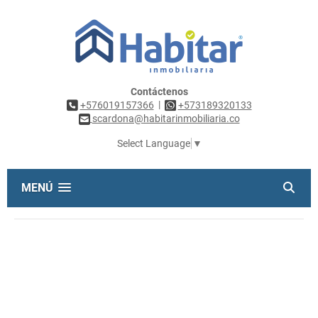
Contáctenos
|
+576019157366
+573189320133
scardona@habitarinmobiliaria.co
Select Language
▼
MENÚ