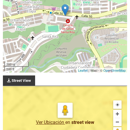
200 m
500 ft
Leaflet
| Wasi - ©
OpenStreetMap
Street View
Ver Ubicación
en
street view