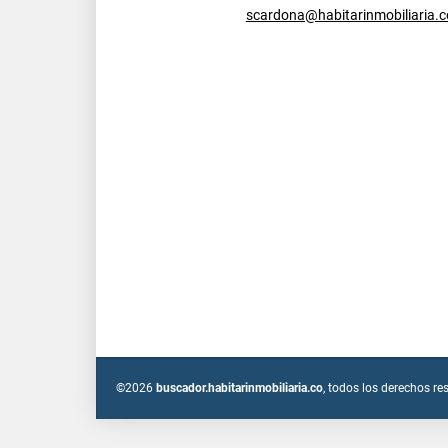
scardona@habitarinmobiliaria.c
©2026
buscador.habitarinmobiliaria.co
, todos los derechos re