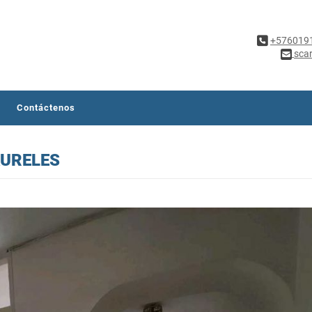
+576019
sca
Contáctenos
AURELES