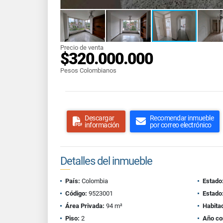
Precio de venta
$320.000.000
Pesos Colombianos
Descargar
Recomendar inmueble
información
por correo electrónico
Detalles del inmueble
País:
Colombia
Estado
Código:
9523001
Estado
Área Privada:
94 m²
Habita
Piso:
2
Año co