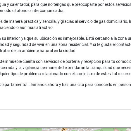
a y calentador, para que no tengas que preocuparte por estos servicios 
 cómodo citófono o intercomunicador.
 de manera práctica y sencilla, y gracias al servicio de gas domiciliario, 
 haciéndolo aún más atractivo.
 su interior, ya que su ubicación es inmejorable. Está cercano a la zona 
ilidad y seguridad de vivir en una zona residencial. Y si te gusta el conta
frutar de un ambiente natural en la ciudad.
e inmueble cuenta con servicios de portería y recepción para tu comodi
errada y la vigilancia permanente te brindarán la tranquilidad que necesit
uier tipo de problema relacionado con el suministro de este vital recurso
loso apartamento! Llámanos ahora y haz una cita para conocerlo en perso