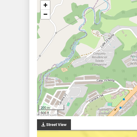
+
−
200 m
500 ft
Street View