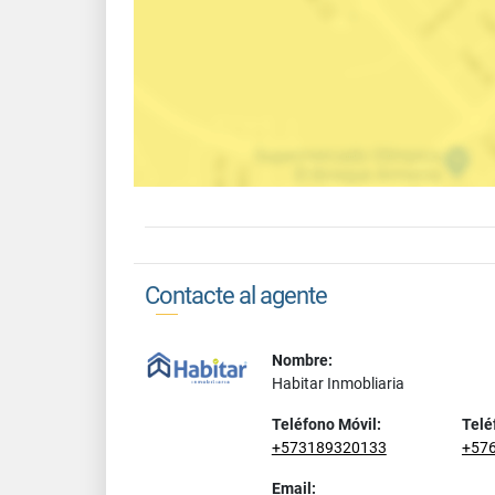
Contacte al agente
Nombre:
Habitar Inmobliaria
Teléfono Móvil:
Telé
+573189320133
+57
Email: