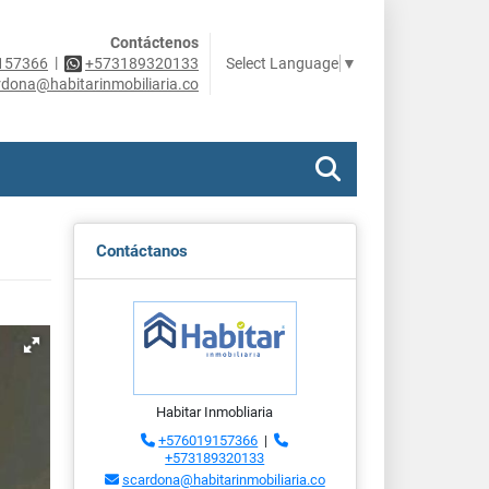
Contáctenos
|
Select Language
▼
157366
+573189320133
rdona@habitarinmobiliaria.co
Contáctanos
Habitar Inmobliaria
+576019157366
|
+573189320133
scardona@habitarinmobiliaria.co