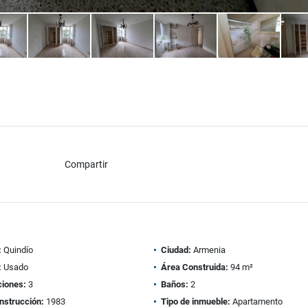
Compartir
:
Quindío
Ciudad:
Armenia
:
Usado
Área Construida:
94 m²
ciones:
3
Baños:
2
nstrucción:
1983
Tipo de inmueble:
Apartamento