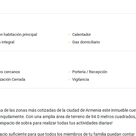
n habitación principal
Calentador
 integral
Gas domiciliario
es cercanos
Portería / Recepción
zación Cerrada
Vigilancia
na de las zonas más cotizadas de la ciudad de Armenia este inmueble cuen
ranquilamente. Con una amplia área de terreno de 94.0 metros cuadrados
spacio de sobra para realizar todas tus actividades diarias!
cio suficiente para que todos los miembros de tu familia puedan contar 