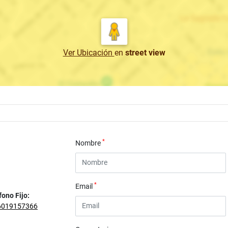
Ver Ubicación
en
street view
*
Nombre
*
Email
fono Fijo:
6019157366