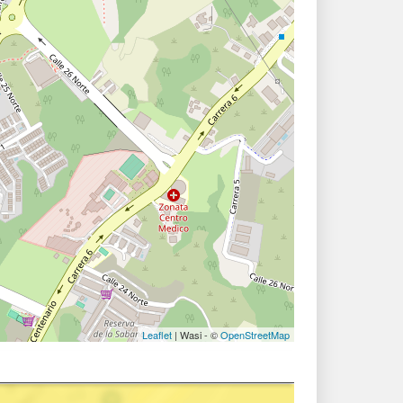
Leaflet
| Wasi - ©
OpenStreetMap