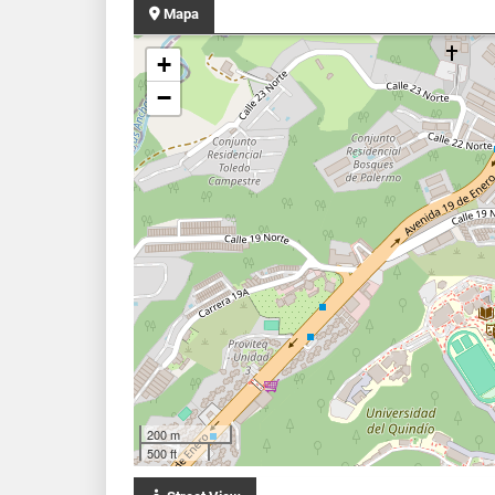
Mapa
+
−
200 m
500 ft