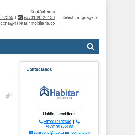
Contáctenos
|
Select Language
▼
157366
+573189320133
rdona@habitarinmobiliaria.co
Contáctanos
Habitar Inmobliaria
+576019157366
|
+573189320133
scardona@habitarinmobiliaria.co