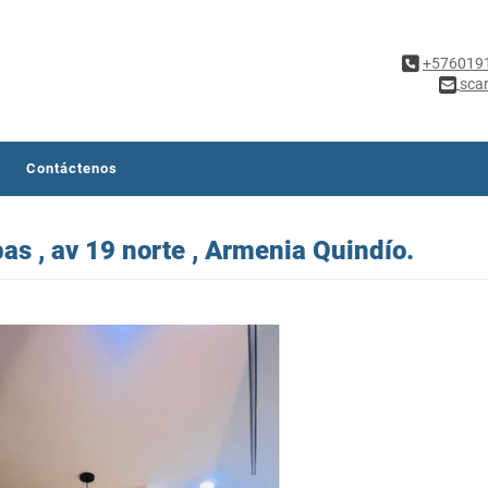
+576019
sca
Contáctenos
s , av 19 norte , Armenia Quindío.