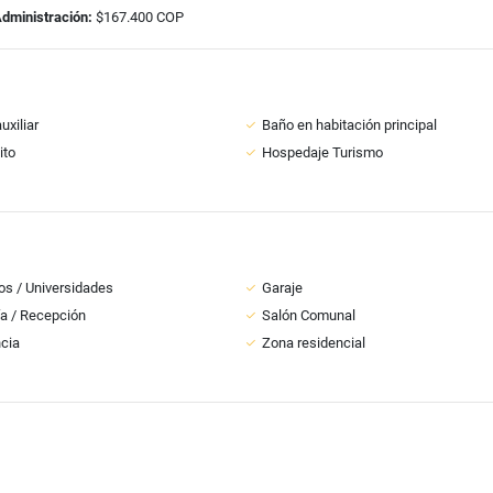
Administración:
$167.400 COP
uxiliar
Baño en habitación principal
ito
Hospedaje Turismo
os / Universidades
Garaje
ía / Recepción
Salón Comunal
ncia
Zona residencial