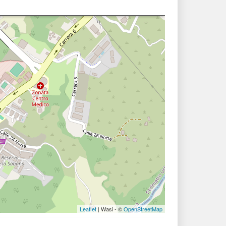
Leaflet
| Wasi - ©
OpenStreetMap