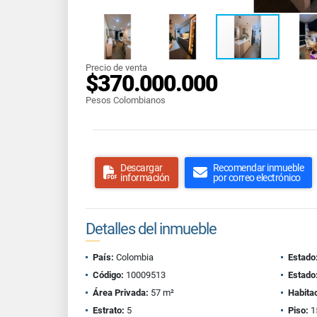
Precio de venta
$370.000.000
Pesos Colombianos
Descargar
Recomendar inmueble
información
por correo electrónico
Detalles del inmueble
País:
Colombia
Estado
Código:
10009513
Estado
Área Privada:
57 m²
Habita
Estrato:
5
Piso:
1