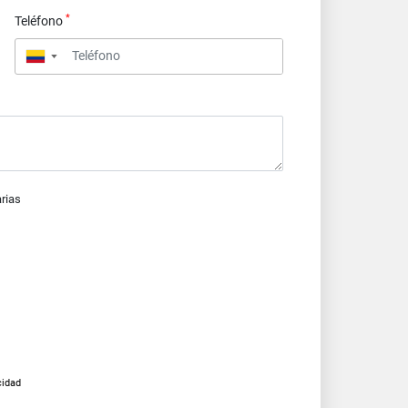
*
Teléfono
▼
arias
cidad