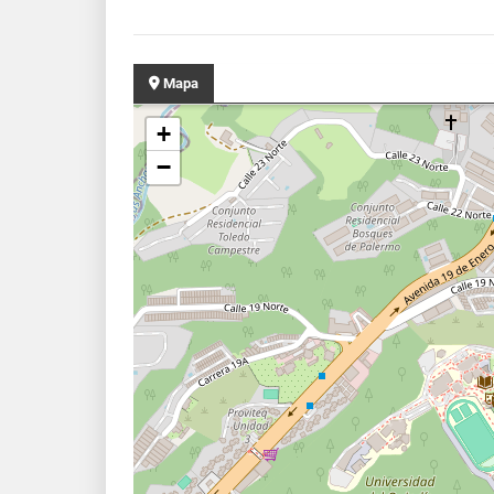
Mapa
+
−