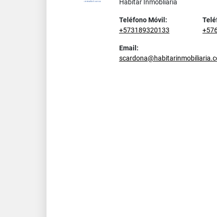
Habitar Inmobliaria
Teléfono Móvil:
Telé
+573189320133
+57
Email:
scardona@habitarinmobiliaria.c