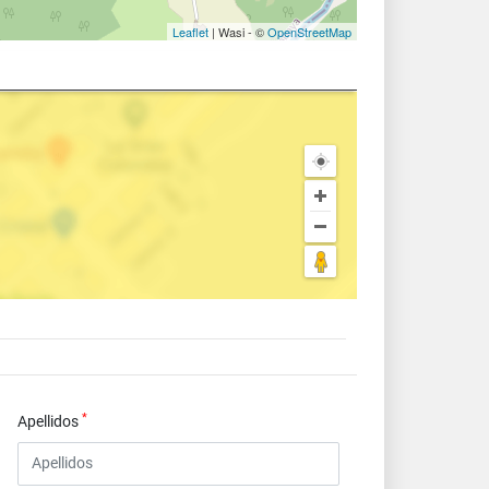
Leaflet
| Wasi - ©
OpenStreetMap
*
Apellidos