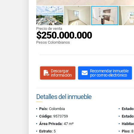
Precio de venta
$250.000.000
Pesos Colombianos
Descargar
Recomendar inmueble
información
por correo electrónico
Detalles del inmueble
País:
Colombia
Estado
Código:
9573759
Estado
Área Privada:
47 m²
Habita
Estrato:
5
Piso:
8