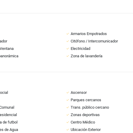
Armarios Empotrados
ador
Citófono / Intercomunicador
 Ventana
Electricidad
panorámica
Zona de lavandería
ocial
Ascensor
Parques cercanos
 Comunal
Trans. público cercano
esidencial
Zonas deportivas
 de futbol
Centro Médico
es de Agua
Ubicación Exterior