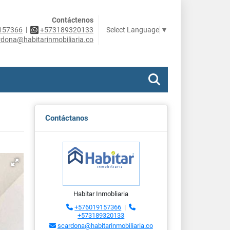
Contáctenos
|
Select Language
▼
157366
+573189320133
rdona@habitarinmobiliaria.co
Contáctanos
Habitar Inmobliaria
+576019157366
|
+573189320133
scardona@habitarinmobiliaria.co