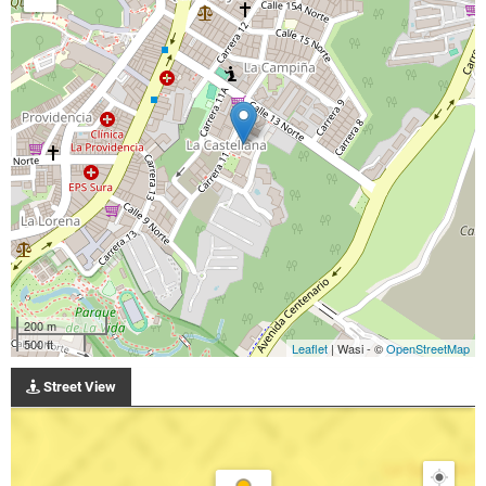
200 m
500 ft
Leaflet
| Wasi - ©
OpenStreetMap
Street View