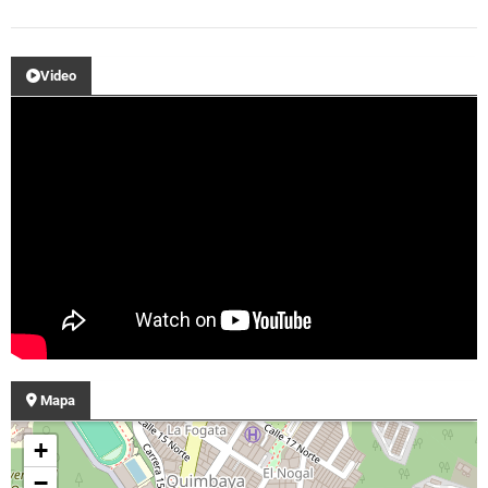
Video
Mapa
+
−