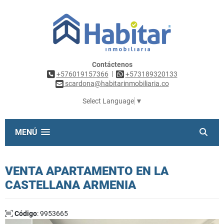
Contáctenos
|
+576019157366
+573189320133
scardona@habitarinmobiliaria.co
Select Language
▼
MENÚ
VENTA APARTAMENTO EN LA
CASTELLANA ARMENIA
Código
: 9953665