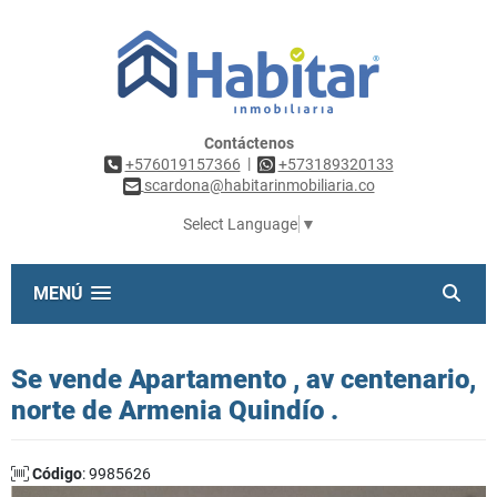
Contáctenos
|
+576019157366
+573189320133
scardona@habitarinmobiliaria.co
Select Language
▼
MENÚ
Se vende Apartamento , av centenario,
norte de Armenia Quindío .
Código
: 9985626