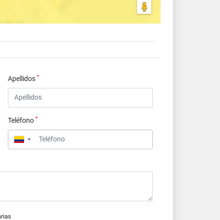
*
Apellidos
*
Teléfono
▼
arias