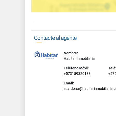
Contacte al agente
Nombre:
Habitar Inmobliaria
Teléfono Móvil:
Telé
+573189320133
+57
Email:
scardona@habitarinmobiliaria.c