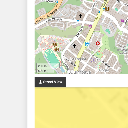
200 m
500 ft
Street View