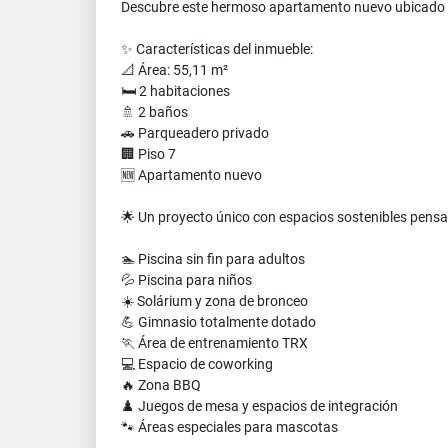
Descubre este hermoso apartamento nuevo ubicado en 
✨ Características del inmueble:
📐 Área: 55,11 m²
🛏️ 2 habitaciones
🚿 2 baños
🚗 Parqueadero privado
🏢 Piso 7
🆕 Apartamento nuevo
🌟 Un proyecto único con espacios sostenibles pensa
🏊 Piscina sin fin para adultos
💦 Piscina para niños
☀️ Solárium y zona de bronceo
💪 Gimnasio totalmente dotado
🏃 Área de entrenamiento TRX
💻 Espacio de coworking
🔥 Zona BBQ
♟️ Juegos de mesa y espacios de integración
🐾 Áreas especiales para mascotas