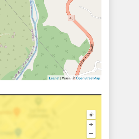
Leaflet
| Wasi - ©
OpenStreetMap