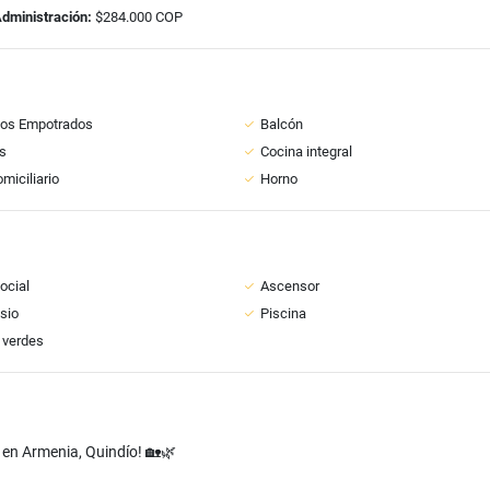
Administración:
$284.000 COP
ios Empotrados
Balcón
s
Cocina integral
miciliario
Horno
ocial
Ascensor
sio
Piscina
 verdes
r en Armenia, Quindío! 🏡🌿