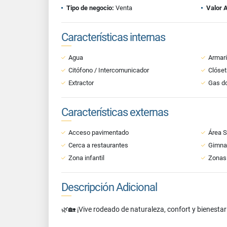
Tipo de negocio:
Venta
Valor 
Características internas
Agua
Armar
Citófono / Intercomunicador
Clóset
Extractor
Gas do
Características externas
Acceso pavimentado
Área S
Cerca a restaurantes
Gimna
Zona infantil
Zonas
Descripción Adicional
🌿🏡 ¡Vive rodeado de naturaleza, confort y bienesta