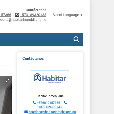
Contáctenos
|
Select Language
▼
157366
+573189320133
rdona@habitarinmobiliaria.co
Contáctanos
Habitar Inmobliaria
+576019157366
|
+573189320133
scardona@habitarinmobiliaria.co