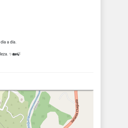
día a día.
aleza. ✨🏡🍃