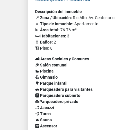
Descripción del Inmueble
📍
Zona / Ubicación:
Rio Alto, Av. Centenario
🔹
Tipo de inmueble:
Apartamento
📊
Área total:
76.76 m²
🛏️
Habitaciones:
3
🚿
Baños:
2
📶
Piso:
8
🛋️ Áreas Sociales y Comunes
🎉 Salón comunal
🏊 Piscina
💪 Gimnasio
🌳 Parque infantil
🚗 Parqueadero para visitantes
🅿️ Parqueadero cubierto
🚘 Parqueadero privado
🛁 Jacuzzi
💨 Turco
🔥 Sauna
🛗 Ascensor