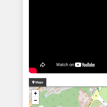
Mapa
+
−