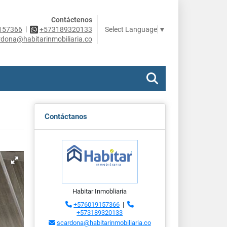
Contáctenos
|
Select Language
▼
157366
+573189320133
rdona@habitarinmobiliaria.co
Contáctanos
Habitar Inmobliaria
+576019157366
|
+573189320133
scardona@habitarinmobiliaria.co