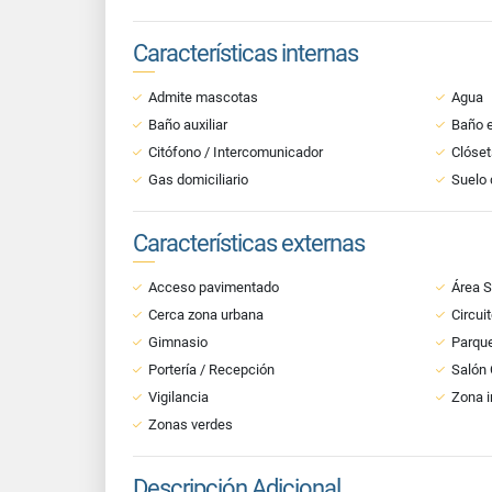
Características internas
Admite mascotas
Agua
Baño auxiliar
Baño e
Citófono / Intercomunicador
Clóset
Gas domiciliario
Suelo 
Características externas
Acceso pavimentado
Área S
Cerca zona urbana
Circui
Gimnasio
Parque
Portería / Recepción
Salón
Vigilancia
Zona i
Zonas verdes
Descripción Adicional