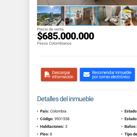
Precio de venta
$685.000.000
Pesos Colombianos
Descargar
Recomendar inmueble
información
por correo electrónico
Detalles del inmueble
País:
Colombia
Estado
Código:
9931558
Estado
Habitaciones:
3
Baños:
Piso:
8
Tipo d