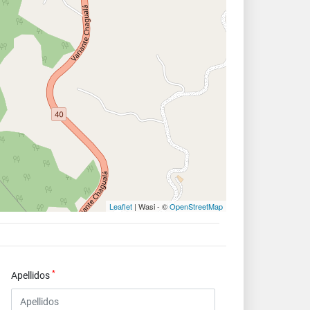
Leaflet
| Wasi - ©
OpenStreetMap
*
Apellidos