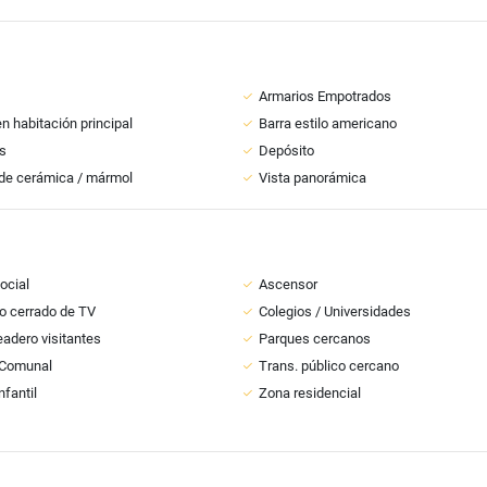
Armarios Empotrados
n habitación principal
Barra estilo americano
s
Depósito
de cerámica / mármol
Vista panorámica
ocial
Ascensor
to cerrado de TV
Colegios / Universidades
adero visitantes
Parques cercanos
 Comunal
Trans. público cercano
nfantil
Zona residencial