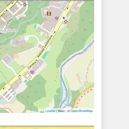
Leaflet
| Wasi - ©
OpenStreetMap