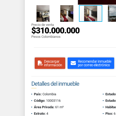
Precio de venta
$310.000.000
Pesos Colombianos
Descargar
Recomendar inmueble
información
por correo electrónico
Detalles del inmueble
País:
Colombia
Estado
Código:
10003116
Estado
Área Privada:
61 m²
Habita
Estrato:
4
Piso:
6