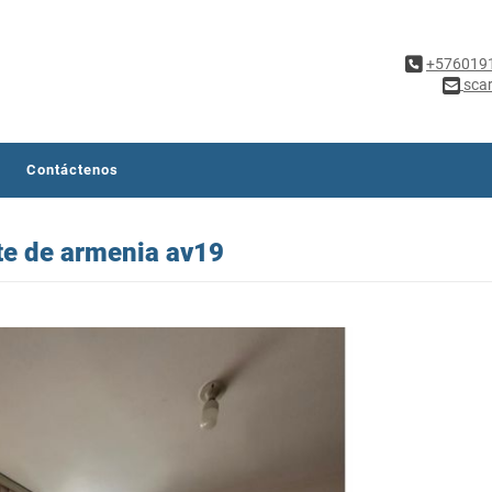
+576019
sca
Contáctenos
te de armenia av19