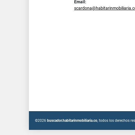
Email:
scardona@habitarinmobiliaria.c
©2026
buscador.habitarinmobiliaria.co
, todos los derechos re