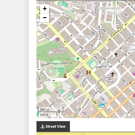
+
−
200 m
500 ft
Street View