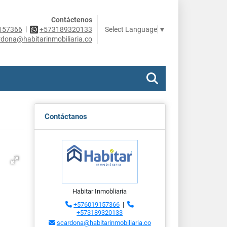
Contáctenos
|
Select Language
▼
157366
+573189320133
rdona@habitarinmobiliaria.co
Contáctanos
Habitar Inmobliaria
+576019157366
|
+573189320133
scardona@habitarinmobiliaria.co