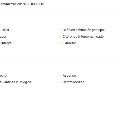
Administración:
$280.000 COP
uxiliar
Baño en habitación principal
ador
Citófono / Intercomunicador
 integral
Extractor
ocial
Ascensor
a Jardines y Colegios
Centro Médico