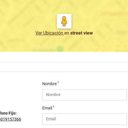
Ver Ubicación
en
street view
*
Nombre
*
Email
fono Fijo:
6019157366