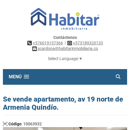
Contáctenos
|
+576019157366
+573189320133
scardona@habitarinmobiliaria.co
Select Language
▼
MENÚ
Se vende apartamento, av 19 norte de
Armenia Quindío.
Código
: 10063932