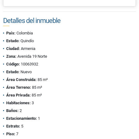
Detalles del inmueble
País:
Colombia
Estado:
Quindío
Ciudad:
Armenia
Zona:
Avenida 19 Norte
Código:
10063932
Estado:
Nuevo
Área Construida:
85 m²
Área Terreno:
85 m²
Área Privada:
85 m²
Habitaciones:
3
Baños:
2
Estacionamiento:
1
Estrato:
5
Piso:
7