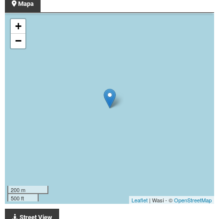
Mapa
+
−
200 m
500 ft
Leaflet
| Wasi - ©
OpenStreetMap
Street View