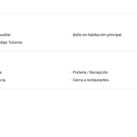
uxiliar
Baño en habitación principal
daje Turismo
a
Portería / Recepción
ncia
Cerca a restaurantes