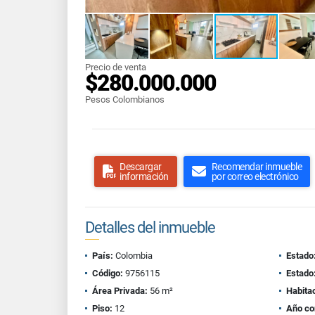
Precio de venta
$280.000.000
Pesos Colombianos
Descargar
Recomendar inmueble
información
por correo electrónico
Detalles del inmueble
País:
Colombia
Estado
Código:
9756115
Estado
Área Privada:
56 m²
Habita
Piso:
12
Año co