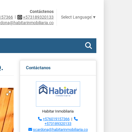
Contáctenos
|
Select Language
▼
157366
+573189320133
rdona@habitarinmobiliaria.co
.
Contáctanos
Habitar Inmobliaria
+576019157366
|
+573189320133
scardona@habitarinmobiliaria.co