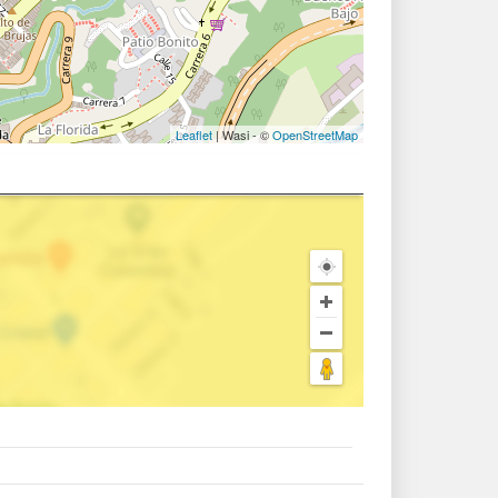
Leaflet
| Wasi - ©
OpenStreetMap