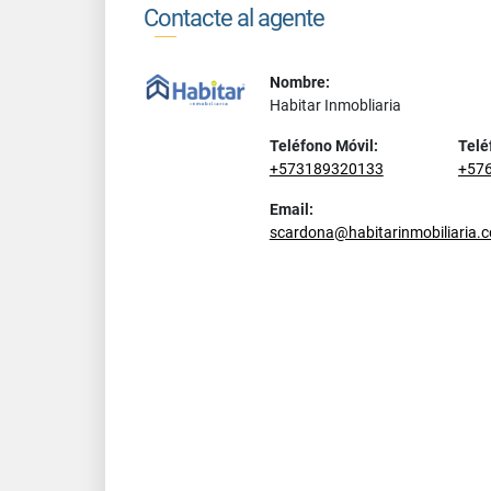
Contacte al agente
Nombre:
Habitar Inmobliaria
Teléfono Móvil:
Telé
+573189320133
+57
Email:
scardona@habitarinmobiliaria.c