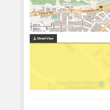
200 m
500 ft
Street View