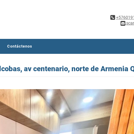
+576019
sca
Contáctenos
obas, av centenario, norte de Armenia Q