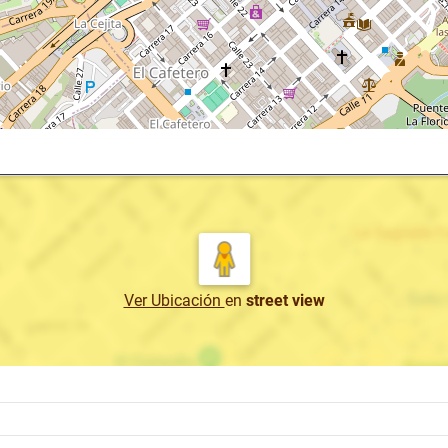
Ver Ubicación
en
street view