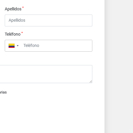
*
Apellidos
*
Teléfono
▼
arias