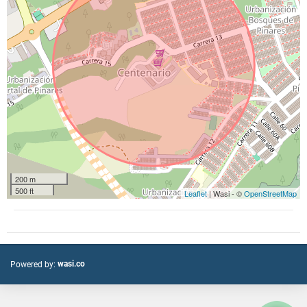
200 m
500 ft
Leaflet
| Wasi - ©
OpenStreetMap
wasi.co
Powered by: