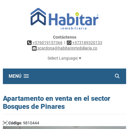
Contáctenos
|
+576019157366
+573189320133
scardona@habitarinmobiliaria.co
Select Language
▼
MENÚ
Apartamento en venta en el sector
Bosques de Pinares
Código
: 9810444