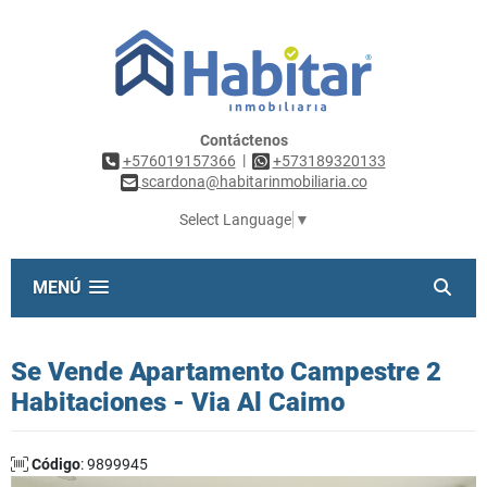
Contáctenos
|
+576019157366
+573189320133
scardona@habitarinmobiliaria.co
Select Language
▼
MENÚ
Se Vende Apartamento Campestre 2
Habitaciones - Via Al Caimo
Código
: 9899945