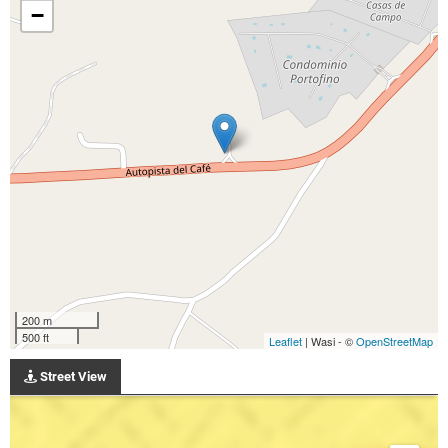
−
200 m
500 ft
Leaflet
| Wasi - ©
OpenStreetMap
Street View