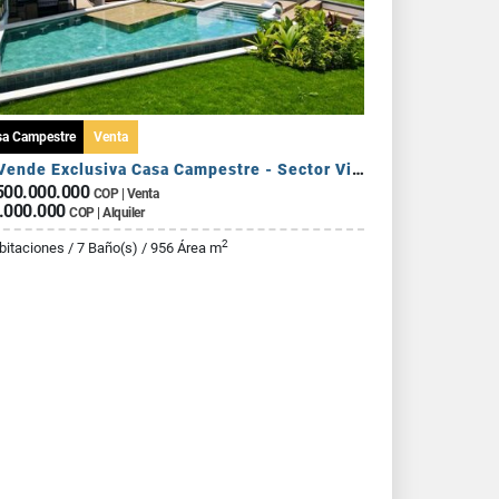
sa Campestre
Venta
Se Vende Exclusiva Casa Campestre - Sector Via Armenia Calarca
500.000.000
COP | Venta
.000.000
COP | Alquiler
2
bitaciones / 7 Baño(s) / 956 Área m