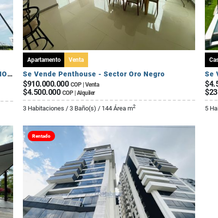
Apartamento
Venta
Ca
SE ARRIENDA APARTAMENTO DE 3 HABITACIONES - AV 19 NORTE
Se Vende Penthouse - Sector Oro Negro
$910.000.000
$4.
COP | Venta
$4.500.000
$23
COP | Alquiler
2
3 Habitaciones / 3 Baño(s) / 144 Área m
5 Ha
Rentado