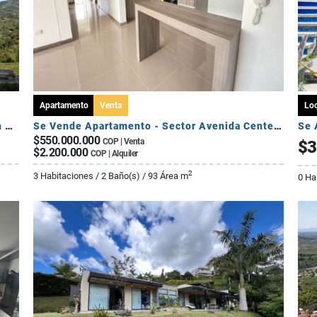
Apartamento
Venta
Loc
Cesión de Derechos – Apartamento Tipo A en Seroa | Avenida Centenario
Se Vende Apartamento - Sector Avenida Centenario
Se 
$550.000.000
COP | Venta
$3
$2.200.000
COP | Alquiler
2
3 Habitaciones / 2 Baño(s) / 93 Área m
0 Ha