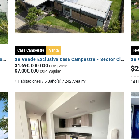
Casa Campestre
Venta
Hot
Se Vende Apartamento Campestre 2 Habitaciones - Via Al Caimo
Se Vende Exclusiva Casa Campestre - Sector Circasia
Se 
$1.690.000.000
COP | Venta
$2
$7.000.000
COP | Alquiler
2
4 Habitaciones / 5 Baño(s) / 242 Área m
14 H