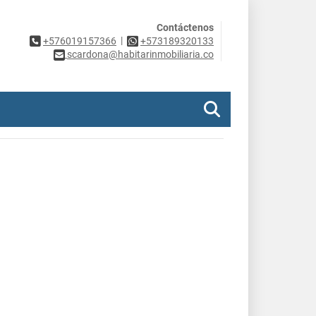
Contáctenos
|
+576019157366
+573189320133
scardona@habitarinmobiliaria.co