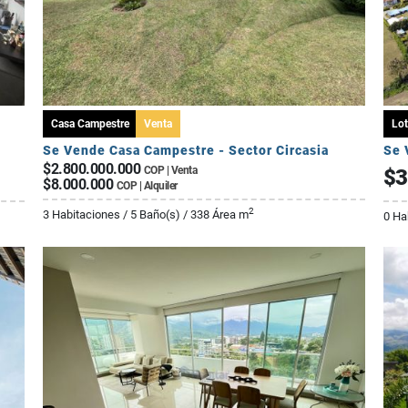
Casa Campestre
Venta
Lot
Se Vende Casa Campestre - Sector Circasia
$2.800.000.000
COP | Venta
$3
$8.000.000
COP | Alquiler
2
3 Habitaciones / 5 Baño(s) / 338 Área m
0 Ha