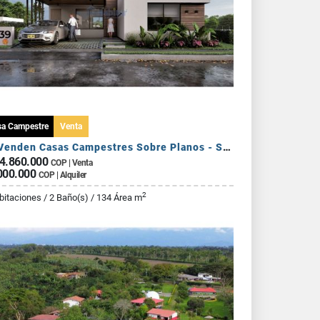
sa Campestre
Venta
Se Venden Casas Campestres Sobre Planos - Sector Circasia
4.860.000
COP | Venta
000.000
COP | Alquiler
2
bitaciones / 2 Baño(s) / 134 Área m