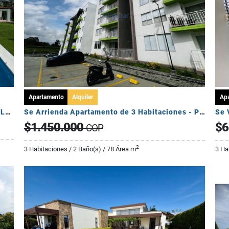
Apartamento
Alquiler
Ap
Se Vende Exclusiva Casa Campestre - Sector La Tebaida
Se Arrienda Apartamento de 3 Habitaciones - Puerto Espejo
Se 
$1.450.000
$6
COP
2
3 Habitaciones / 2 Baño(s) / 78 Área m
3 Ha