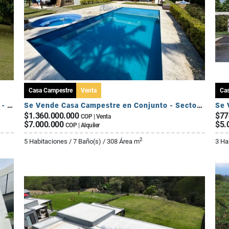
Casa Campestre
Venta
Ca
Se Vende Casa Campestre Fuera de Conjunto - Sector Av Centenario
Se Vende Casa Campestre en Conjunto - Sector El Caimo
$1.360.000.000
$77
COP | Venta
$7.000.000
$5.
COP | Alquiler
2
5 Habitaciones / 7 Baño(s) / 308 Área m
3 Ha