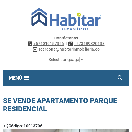
Contáctenos
|
+576019157366
+573189320133
scardona@habitarinmobiliaria.co
Select Language
▼
MENÚ
SE VENDE APARTAMENTO PARQUE
RESIDENCIAL
Código
: 10013706