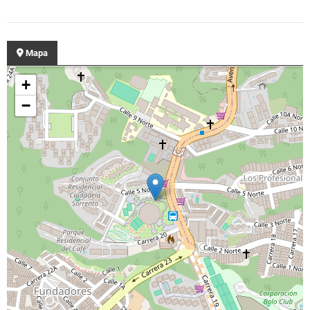
Mapa
+
−