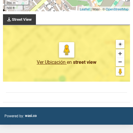
200 m
500 ft
Leaflet
| Wasi - ©
OpenStreetMap
Street View
Ver Ubicación
en
street view
wasi.co
Powered by: