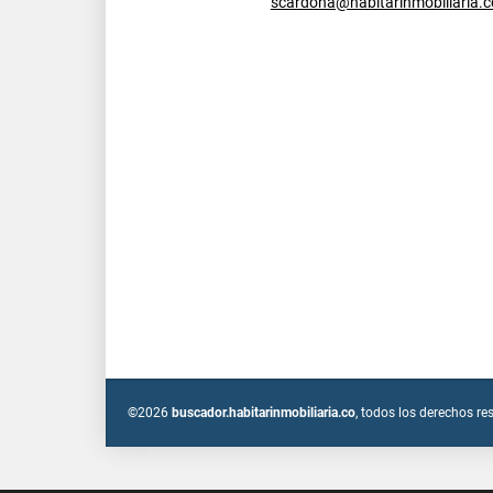
scardona@habitarinmobiliaria.c
©2026
buscador.habitarinmobiliaria.co
, todos los derechos re