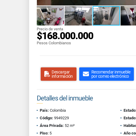
Precio de venta
$168.000.000
Pesos Colombianos
Descargar
Recomendar inmueble
información
por correo electrónico
Detalles del inmueble
País:
Colombia
Estado
Código:
9949229
Estado
Área Privada:
52 m²
Habita
Piso:
5
Año co