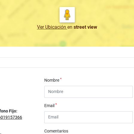
Ver Ubicación
en
street view
*
Nombre
*
Email
fono Fijo:
6019157366
Comentarios