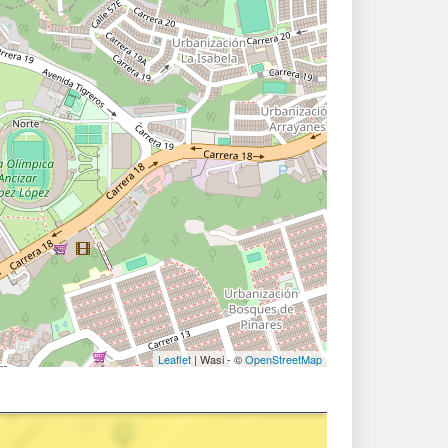
Leaflet
| Wasi - ©
OpenStreetMap