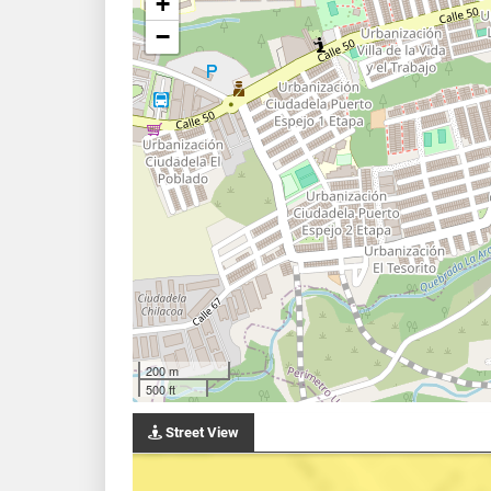
+
−
200 m
500 ft
Street View