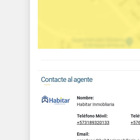
Contacte al agente
Nombre:
Habitar Inmobliaria
Teléfono Móvil:
Telé
+573189320133
+57
Email: