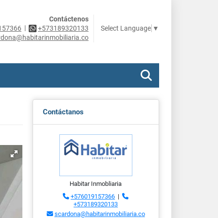
Contáctenos
|
Select Language
▼
157366
+573189320133
rdona@habitarinmobiliaria.co
Contáctanos
Habitar Inmobliaria
+576019157366
|
+573189320133
scardona@habitarinmobiliaria.co