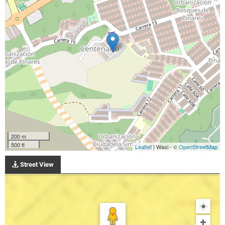
200 m
500 ft
Leaflet
| Wasi - ©
OpenStreetMap
Street View