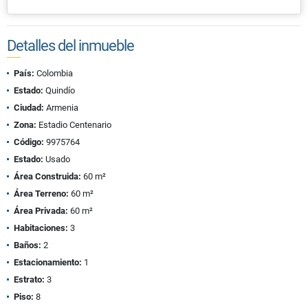
Detalles del inmueble
País:
Colombia
Estado:
Quindío
Ciudad:
Armenia
Zona:
Estadio Centenario
Código:
9975764
Estado:
Usado
Área Construida:
60 m²
Área Terreno:
60 m²
Área Privada:
60 m²
Habitaciones:
3
Baños:
2
Estacionamiento:
1
Estrato:
3
Piso:
8