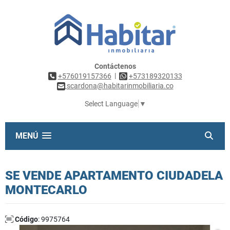
Contáctenos
|
+576019157366
+573189320133
scardona@habitarinmobiliaria.co
Select Language
▼
MENÚ
SE VENDE APARTAMENTO CIUDADELA
MONTECARLO
Código
: 9975764