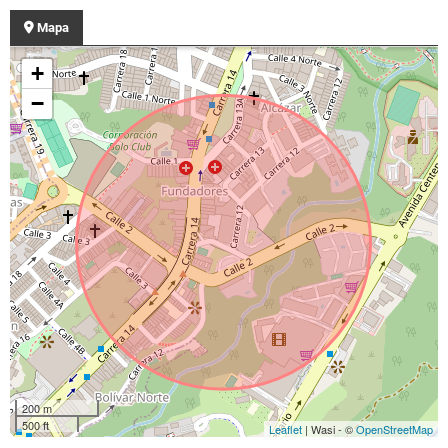
Mapa
+
−
200 m
500 ft
Leaflet
| Wasi - ©
OpenStreetMap