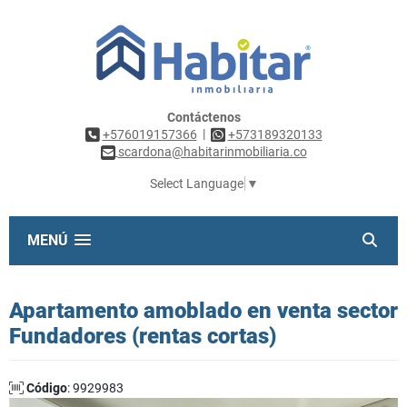
Contáctenos
|
+576019157366
+573189320133
scardona@habitarinmobiliaria.co
Select Language
▼
MENÚ
Apartamento amoblado en venta sector
Fundadores (rentas cortas)
Código
: 9929983