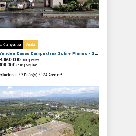
sa Campestre
Venta
Se Venden Casas Campestres Sobre Planos - Sector Circasia
4.860.000
COP | Venta
000.000
COP | Alquiler
2
bitaciones / 2 Baño(s) / 134 Área m