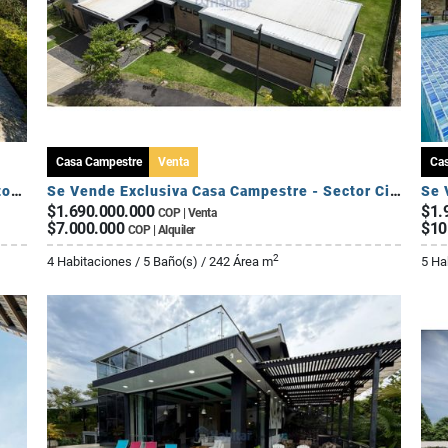
Casa Campestre
Venta
Ca
Se Vende Casa Campestre en Conjunto - Sector El Caimo
Se Vende Exclusiva Casa Campestre - Sector Circasia
Se 
$1.690.000.000
$1.
COP | Venta
$7.000.000
$10
COP | Alquiler
2
4 Habitaciones / 5 Baño(s) / 242 Área m
5 Ha