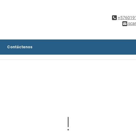
+576019
sca
Contáctenos