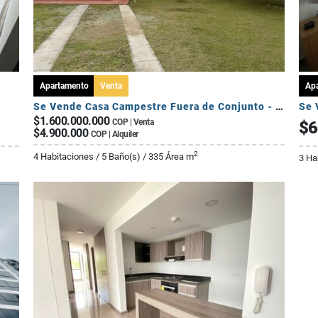
Apartamento
Venta
Ap
Se Vende Casa Campestre Fuera de Conjunto - Sector Av Centenario
Se 
$1.600.000.000
COP | Venta
$6
$4.900.000
COP | Alquiler
2
4 Habitaciones / 5 Baño(s) / 335 Área m
3 Ha