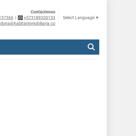
Contáctenos
|
Select Language
▼
157366
+573189320133
rdona@habitarinmobiliaria.co