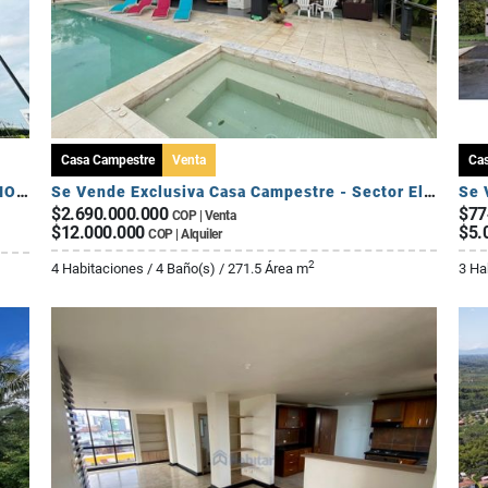
Casa Campestre
Venta
Ca
SE ARRIENDA APARTAMENTO DE 3 HABITACIONES - AV 19 NORTE
Se Vende Exclusiva Casa Campestre - Sector El Caimo
$2.690.000.000
$77
COP | Venta
$12.000.000
$5.
COP | Alquiler
2
4 Habitaciones / 4 Baño(s) / 271.5 Área m
3 Ha