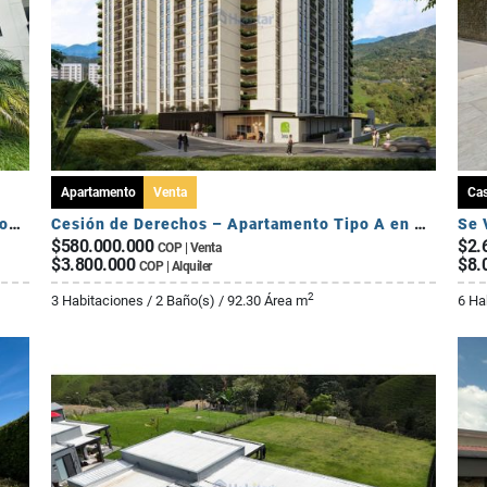
Apartamento
Venta
Ca
Se Vende Apartamento Campestre 2 Habitaciones - Via Al Caimo
Cesión de Derechos – Apartamento Tipo A en Seroa | Avenida Centenario
$580.000.000
$2.
COP | Venta
$3.800.000
$8.
COP | Alquiler
2
3 Habitaciones / 2 Baño(s) / 92.30 Área m
6 Ha