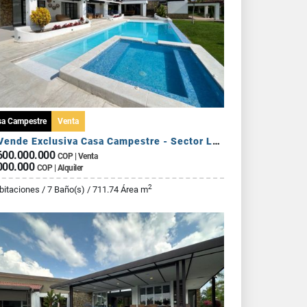
sa Campestre
Venta
Se Vende Exclusiva Casa Campestre - Sector La Tebaida
600.000.000
COP | Venta
000.000
COP | Alquiler
2
bitaciones / 7 Baño(s) / 711.74 Área m