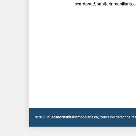
scardona@habitarinmobiliaria.c
©2026
buscador.habitarinmobiliaria.co
, todos los derechos re