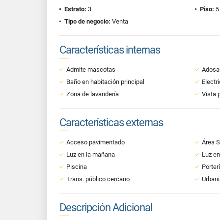
Estrato:
3
Piso:
5
Tipo de negocio:
Venta
Características internas
Admite mascotas
Adosa
Baño en habitación principal
Electr
Zona de lavandería
Vista 
Características externas
Acceso pavimentado
Área S
Luz en la mañana
Luz en
Piscina
Porter
Trans. público cercano
Urbani
Descripción Adicional