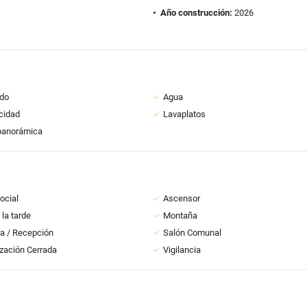
Año construcción:
2026
do
Agua
icidad
Lavaplatos
panorámica
ocial
Ascensor
 la tarde
Montaña
ía / Recepción
Salón Comunal
zación Cerrada
Vigilancia