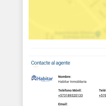
Contacte al agente
Nombre:
Habitar Inmobliaria
Teléfono Móvil:
Telé
+573189320133
+57
Email: