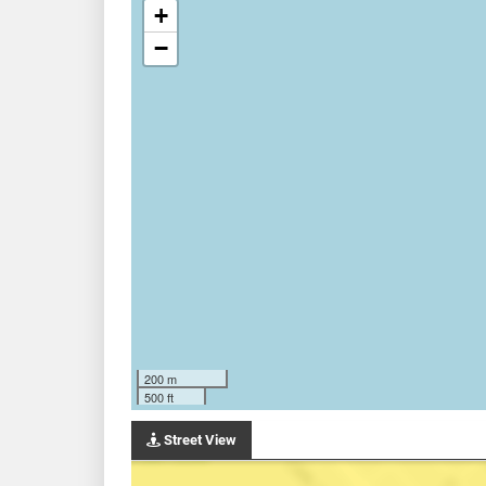
+
−
200 m
500 ft
Street View