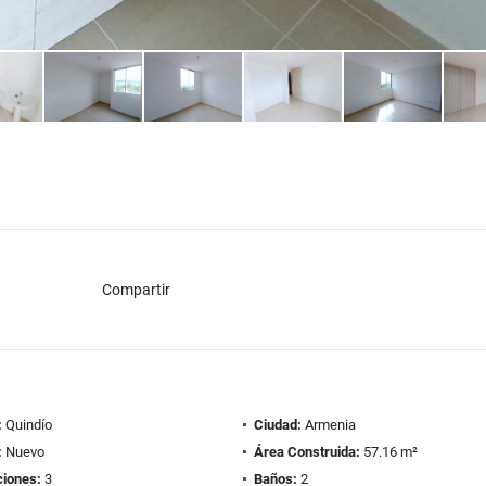
Compartir
:
Quindío
Ciudad:
Armenia
:
Nuevo
Área Construida:
57.16 m²
ciones:
3
Baños:
2