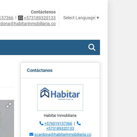
Contáctenos
|
Select Language
▼
157366
+573189320133
rdona@habitarinmobiliaria.co
Contáctanos
Habitar Inmobliaria
+576019157366
|
+573189320133
scardona@habitarinmobiliaria.co