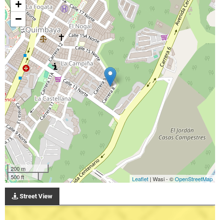
+
−
200 m
500 ft
Leaflet
| Wasi - ©
OpenStreetMap
Street View