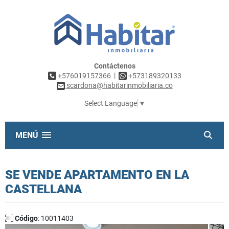
Contáctenos
|
+576019157366
+573189320133
scardona@habitarinmobiliaria.co
Select Language
▼
MENÚ
SE VENDE APARTAMENTO EN LA
CASTELLANA
Código
: 10011403