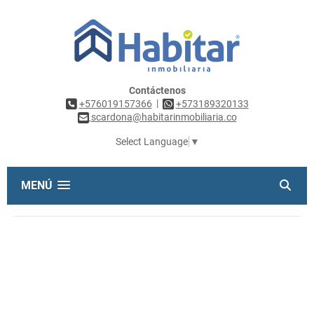
Contáctenos
|
+576019157366
+573189320133
scardona@habitarinmobiliaria.co
Select Language
▼
MENÚ