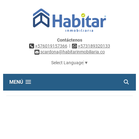
Contáctenos
|
+576019157366
+573189320133
scardona@habitarinmobiliaria.co
Select Language
▼
MENÚ