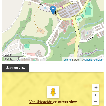
200 m
500 ft
Leaflet
| Wasi - ©
OpenStreetMap
Street View
Ver Ubicación
en
street view