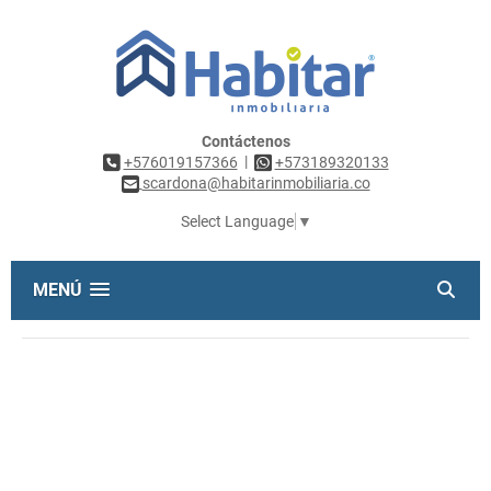
Contáctenos
|
+576019157366
+573189320133
scardona@habitarinmobiliaria.co
Select Language
▼
MENÚ