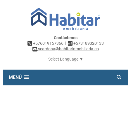
Contáctenos
|
+576019157366
+573189320133
scardona@habitarinmobiliaria.co
Select Language
▼
MENÚ