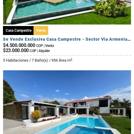
Casa Campestre
Venta
Se Vende Exclusiva Casa Campestre - Sector Via Armenia Calarca
$4.500.000.000
COP | Venta
$23.000.000
COP | Alquiler
2
5 Habitaciones / 7 Baño(s) / 956 Área m