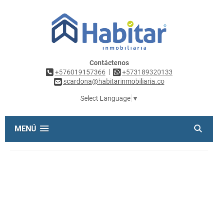
Contáctenos
|
+576019157366
+573189320133
scardona@habitarinmobiliaria.co
Select Language
▼
MENÚ