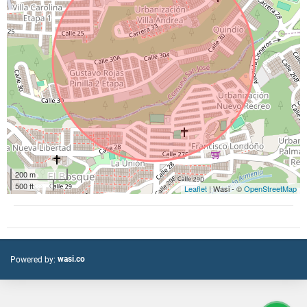
200 m
500 ft
Leaflet
| Wasi - ©
OpenStreetMap
wasi.co
Powered by: