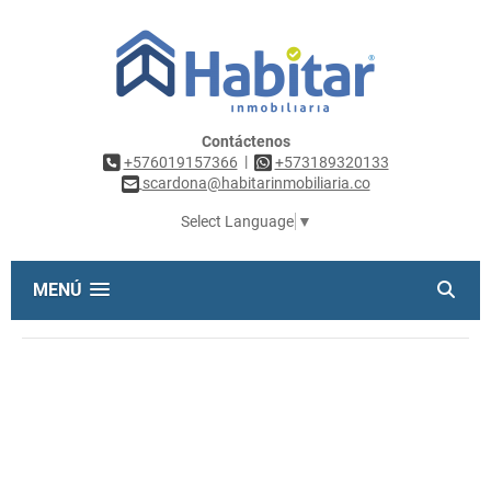
Contáctenos
|
+576019157366
+573189320133
scardona@habitarinmobiliaria.co
Select Language
▼
MENÚ