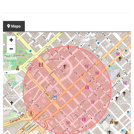
Mapa
+
−