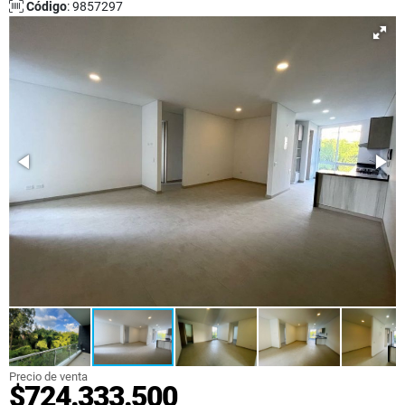
Código
: 9857297
Precio de venta
$724.333.500