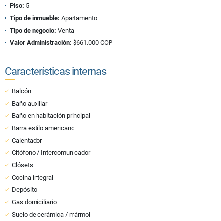
Piso:
5
Tipo de inmueble:
Apartamento
Tipo de negocio:
Venta
Valor Administración:
$661.000 COP
Características internas
Balcón
Baño auxiliar
Baño en habitación principal
Barra estilo americano
Calentador
Citófono / Intercomunicador
Clósets
Cocina integral
Depósito
Gas domiciliario
Suelo de cerámica / mármol