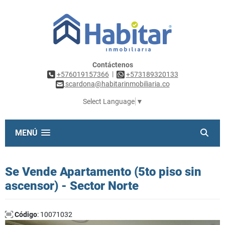
Contáctenos
|
+576019157366
+573189320133
scardona@habitarinmobiliaria.co
Select Language
▼
MENÚ
Se Vende Apartamento (5to piso sin
ascensor) - Sector Norte
Código
: 10071032