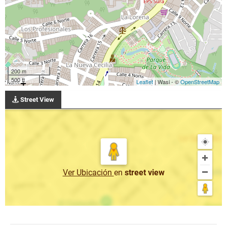
200 m
500 ft
Leaflet
| Wasi - ©
OpenStreetMap
Street View
Ver Ubicación
en
street view