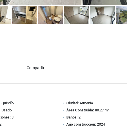
Compartir
:
Quindío
Ciudad:
Armenia
:
Usado
Área Construida:
80.27 m²
ciones:
3
Baños:
2
2
Año construcción:
2024