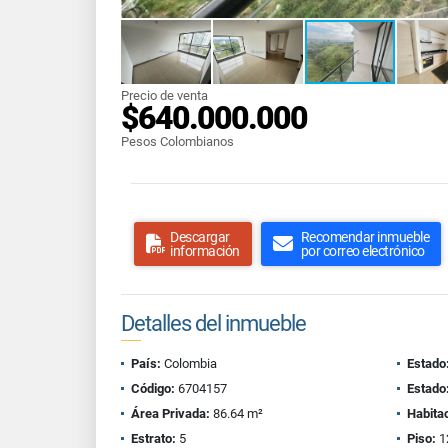
Precio de venta
$640.000.000
Pesos Colombianos
Descargar
Recomendar inmueble
información
por correo electrónico
Detalles del inmueble
País:
Colombia
Estado
Código:
6704157
Estado
Área Privada:
86.64 m²
Habita
Estrato:
5
Piso:
1