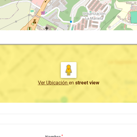
Ver Ubicación
en
street view
*