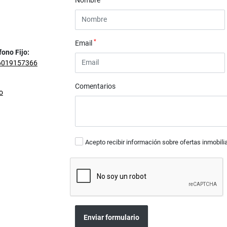
Nombre
*
Email
fono Fijo:
6019157366
Comentarios
o
Acepto recibir información sobre ofertas inmobili
Enviar formulario