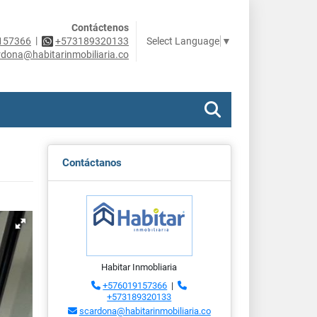
Contáctenos
|
Select Language
▼
157366
+573189320133
rdona@habitarinmobiliaria.co
Contáctanos
Habitar Inmobliaria
+576019157366
|
+573189320133
scardona@habitarinmobiliaria.co