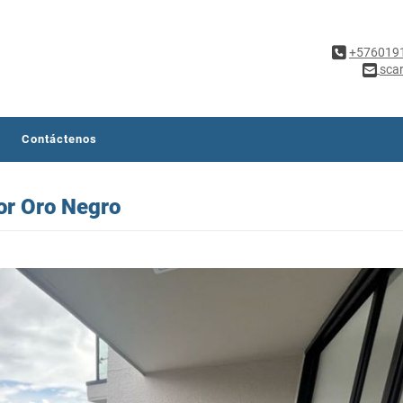
+576019
sca
Contáctenos
or Oro Negro