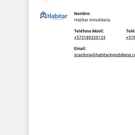
Nombre:
Habitar Inmobliaria
Teléfono Móvil:
Telé
+573189320133
+57
Email:
scardona@habitarinmobiliaria.c