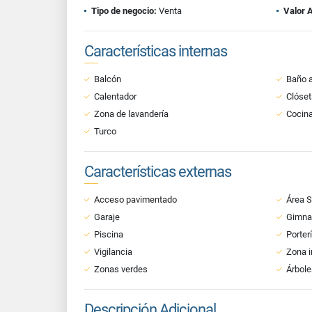
Tipo de negocio:
Venta
Valor 
Características internas
Balcón
Baño a
Calentador
Clóset
Zona de lavandería
Cocina
Turco
Características externas
Acceso pavimentado
Área S
Garaje
Gimna
Piscina
Porter
Vigilancia
Zona i
Zonas verdes
Árbole
Descripción Adicional