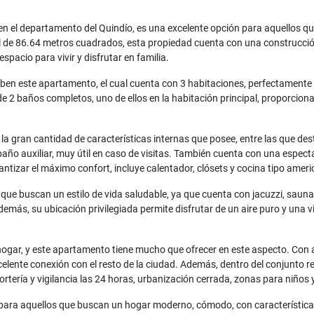
 en el departamento del Quindío, es una excelente opción para aquellos
l de 86.64 metros cuadrados, esta propiedad cuenta con una construcci
pacio para vivir y disfrutar en familia.
iben este apartamento, el cual cuenta con 3 habitaciones, perfectamente 
 2 baños completos, uno de ellos en la habitación principal, proporciona
a gran cantidad de características internas que posee, entre las que dest
año auxiliar, muy útil en caso de visitas. También cuenta con una especta
tizar el máximo confort, incluye calentador, clósets y cocina tipo ameri
ue buscan un estilo de vida saludable, ya que cuenta con jacuzzi, sauna
Además, su ubicación privilegiada permite disfrutar de un aire puro y una 
tu hogar, y este apartamento tiene mucho que ofrecer en este aspecto. Con
xcelente conexión con el resto de la ciudad. Además, dentro del conjunto
rtería y vigilancia las 24 horas, urbanización cerrada, zonas para niños
para aquellos que buscan un hogar moderno, cómodo, con características