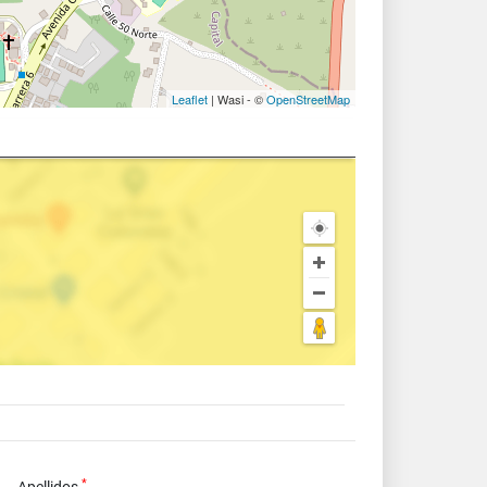
Leaflet
| Wasi - ©
OpenStreetMap
*