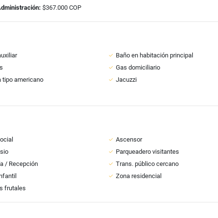
Administración:
$367.000 COP
uxiliar
Baño en habitación principal
s
Gas domiciliario
 tipo americano
Jacuzzi
ocial
Ascensor
sio
Parqueadero visitantes
ía / Recepción
Trans. público cercano
nfantil
Zona residencial
s frutales