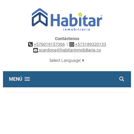
Contáctenos
|
+576019157366
+573189320133
scardona@habitarinmobiliaria.co
Select Language
▼
MENÚ