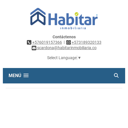
Contáctenos
|
+576019157366
+573189320133
scardona@habitarinmobiliaria.co
Select Language
▼
MENÚ