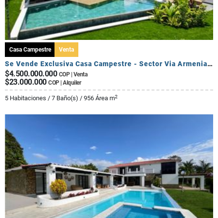
Casa Campestre
Venta
Se Vende Exclusiva Casa Campestre - Sector Via Armenia Calarca
$4.500.000.000
COP | Venta
$23.000.000
COP | Alquiler
2
5 Habitaciones / 7 Baño(s) / 956 Área m