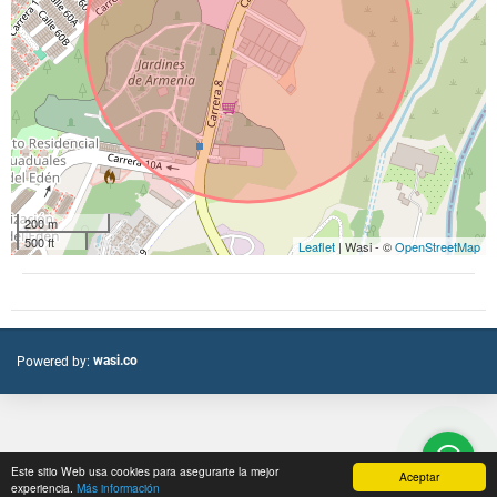
200 m
500 ft
Leaflet
| Wasi - ©
OpenStreetMap
wasi.co
Powered by:
Este sitio Web usa cookies para asegurarte la mejor
Aceptar
experiencia.
Más información