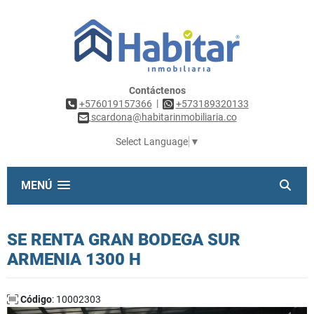
Contáctenos
|
+576019157366
+573189320133
scardona@habitarinmobiliaria.co
Select Language
▼
MENÚ
SE RENTA GRAN BODEGA SUR
ARMENIA 1300 H
Código
: 10002303