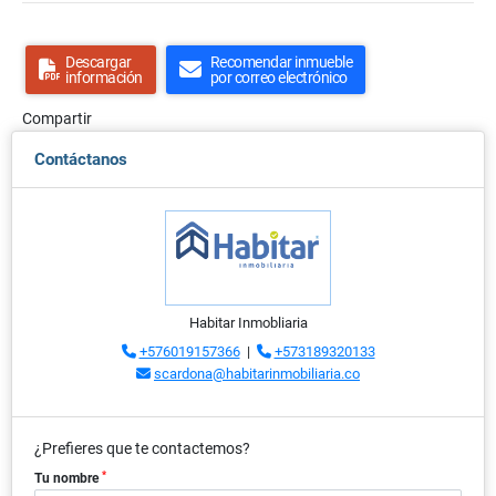
Descargar
Recomendar inmueble
información
por correo electrónico
Compartir
Contáctanos
Habitar Inmobliaria
+576019157366
|
+573189320133
scardona@habitarinmobiliaria.co
¿Prefieres que te contactemos?
*
Tu nombre