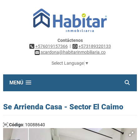
Contáctenos
|
+576019157366
+573189320133
scardona@habitarinmobiliaria.co
Select Language
▼
MENÚ
Se Arrienda Casa - Sector El Caimo
Código
: 10088640