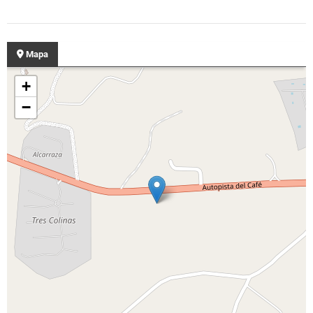
Mapa
+
−