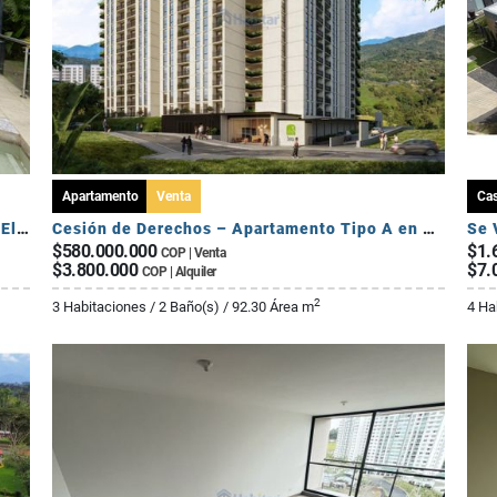
Apartamento
Venta
Ca
Se Vende Exclusiva Casa Campestre - Sector El Caimo
Cesión de Derechos – Apartamento Tipo A en Seroa | Avenida Centenario
$580.000.000
$1.
COP | Venta
$3.800.000
$7.
COP | Alquiler
2
3 Habitaciones / 2 Baño(s) / 92.30 Área m
4 Ha