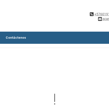
+576019
sca
Contáctenos