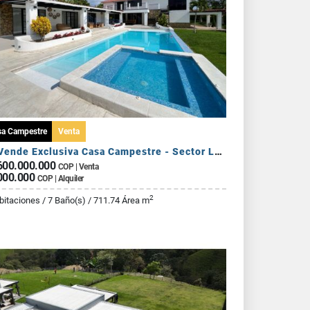
sa Campestre
Venta
Se Vende Exclusiva Casa Campestre - Sector La Tebaida
600.000.000
COP | Venta
000.000
COP | Alquiler
2
bitaciones / 7 Baño(s) / 711.74 Área m