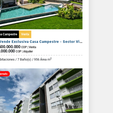
sa Campestre
Venta
Se Vende Exclusiva Casa Campestre - Sector Via Armenia Calarca
500.000.000
COP | Venta
.000.000
COP | Alquiler
2
bitaciones / 7 Baño(s) / 956 Área m
entado