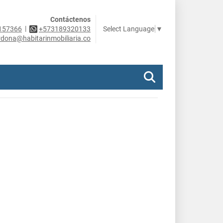
Contáctenos
|
Select Language
▼
157366
+573189320133
rdona@habitarinmobiliaria.co