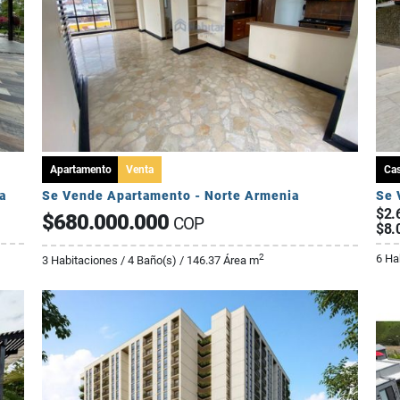
Apartamento
Venta
Ca
a
Se Vende Apartamento - Norte Armenia
$2.
$680.000.000
COP
$8.
6 Ha
2
3 Habitaciones / 4 Baño(s) / 146.37 Área m