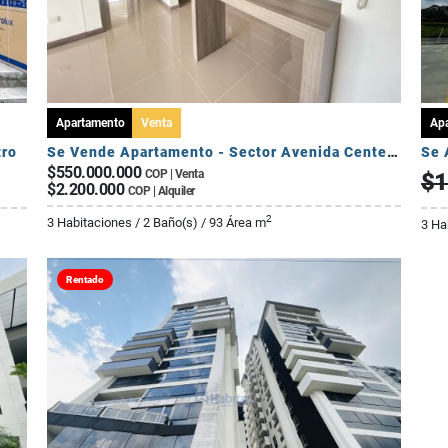
Apartamento
Venta
Ap
tro
Se Vende Apartamento - Sector Avenida Centenario
$550.000.000
COP | Venta
$1
$2.200.000
COP | Alquiler
2
3 Habitaciones / 2 Baño(s) / 93 Área m
3 Ha
Rentado