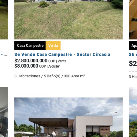
Casa Campestre
Venta
Ap
Se Vende Casa Campestre Fuera de Conjunto - Sector Av Centenario
Se Vende Casa Campestre - Sector Circasia
$2.800.000.000
COP | Venta
$2
$8.000.000
COP | Alquiler
2
3 Habitaciones / 5 Baño(s) / 338 Área m
3 Ha