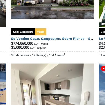
Casa Campestre
Venta
Ca
Se Venden Casas Campestres Sobre Planos - Sector Circasia
$774.860.000
$4.
COP | Venta
$5.000.000
$23
COP | Alquiler
2
3 Habitaciones / 2 Baño(s) / 134 Área m
5 Ha
R