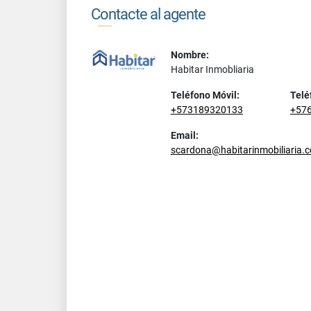
Contacte al agente
Nombre:
Habitar Inmobliaria
Teléfono Móvil:
Telé
+573189320133
+57
Email:
scardona@habitarinmobiliaria.c