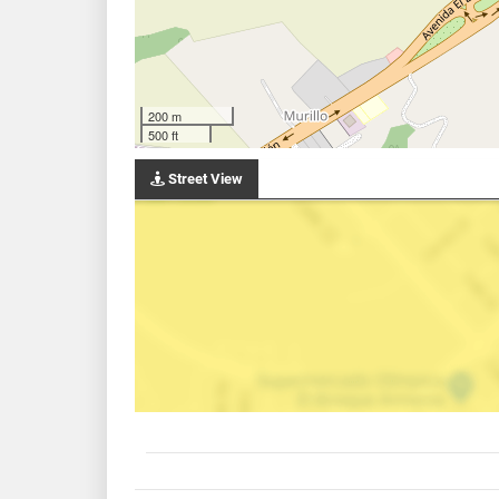
200 m
500 ft
Street View