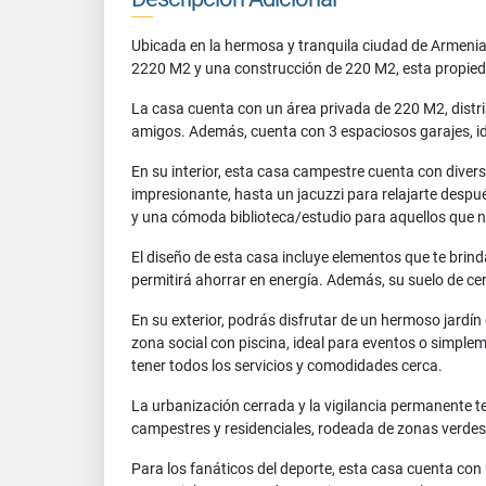
Ubicada en la hermosa y tranquila ciudad de Armenia
2220 M2 y una construcción de 220 M2, esta propied
La casa cuenta con un área privada de 220 M2, distri
amigos. Además, cuenta con 3 espaciosos garajes, id
En su interior, esta casa campestre cuenta con dive
impresionante, hasta un jacuzzi para relajarte despu
y una cómoda biblioteca/estudio para aquellos que ne
El diseño de esta casa incluye elementos que te brin
permitirá ahorrar en energía. Además, su suelo de ce
En su exterior, podrás disfrutar de un hermoso jardín
zona social con piscina, ideal para eventos o simple
tener todos los servicios y comodidades cerca.
La urbanización cerrada y la vigilancia permanente te
campestres y residenciales, rodeada de zonas verdes
Para los fanáticos del deporte, esta casa cuenta co