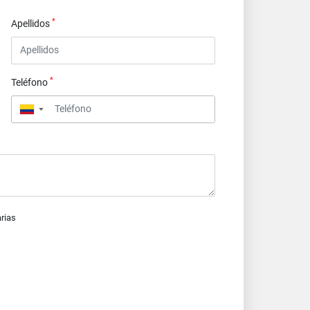
*
Apellidos
*
Teléfono
▼
arias