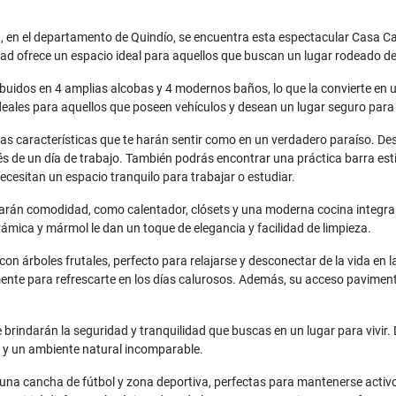
, en el departamento de Quindío, se encuentra esta espectacular Casa Ca
ad ofrece un espacio ideal para aquellos que buscan un lugar rodeado d
buidos en 4 amplias alcobas y 4 modernos baños, lo que la convierte en 
eales para aquellos que poseen vehículos y desean un lugar seguro para
rsas características que te harán sentir como en un verdadero paraíso. D
és de un día de trabajo. También podrás encontrar una práctica barra esti
cesitan un espacio tranquilo para trabajar o estudiar.
darán comodidad, como calentador, clósets y una moderna cocina integral.
rámica y mármol le dan un toque de elegancia y facilidad de limpieza.
 con árboles frutales, perfecto para relajarse y desconectar de la vida e
mente para refrescarte en los días calurosos. Además, su acceso paviment
 brindarán la seguridad y tranquilidad que buscas en un lugar para vivir. 
 y un ambiente natural incomparable.
n una cancha de fútbol y zona deportiva, perfectas para mantenerse acti