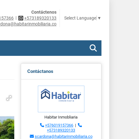
Contáctenos
|
Select Language
▼
157366
+573189320133
rdona@habitarinmobiliaria.co
Contáctanos
Habitar Inmobliaria
+576019157366
|
+573189320133
scardona@habitarinmobiliaria.co