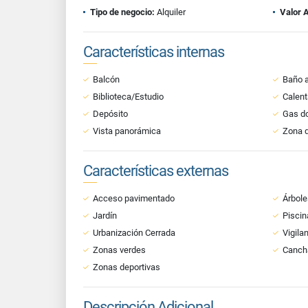
Tipo de negocio:
Alquiler
Valor 
Características internas
Balcón
Baño a
Biblioteca/Estudio
Calent
Depósito
Gas do
Vista panorámica
Zona d
Características externas
Acceso pavimentado
Árbole
Jardín
Piscin
Urbanización Cerrada
Vigila
Zonas verdes
Cancha
Zonas deportivas
Descripción Adicional