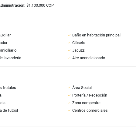
Administración:
$1.100.000 COP
uxiliar
Baño en habitación principal
ador
Clósets
miciliario
Jacuzzi
e lavandería
Aire acondicionado
s frutales
Área Social
a
Portería / Recepción
ncia
Zona campestre
 de futbol
Centros comerciales