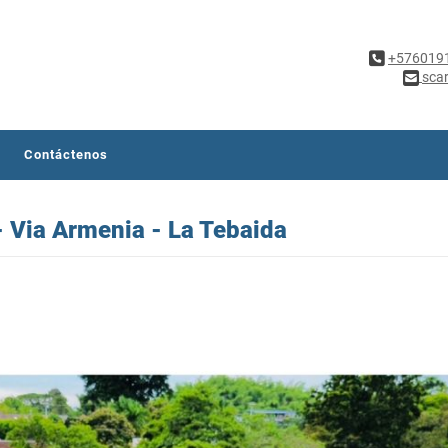
+576019
sca
Contáctenos
 Via Armenia - La Tebaida